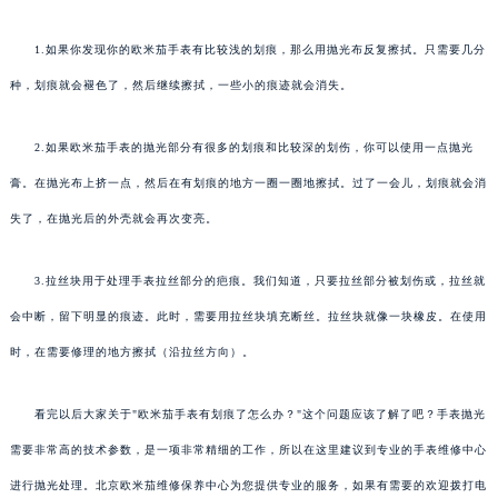
1.如果你发现你的欧米茄手表有比较浅的划痕，那么用抛光布反复擦拭。只需要几分
种，划痕就会褪色了，然后继续擦拭，一些小的痕迹就会消失。
2.如果欧米茄手表的抛光部分有很多的划痕和比较深的划伤，你可以使用一点抛光
膏。在抛光布上挤一点，然后在有划痕的地方一圈一圈地擦拭。过了一会儿，划痕就会消
失了，在抛光后的外壳就会再次变亮。
3.拉丝块用于处理手表拉丝部分的疤痕。我们知道，只要拉丝部分被划伤或，拉丝就
会中断，留下明显的痕迹。此时，需要用拉丝块填充断丝。拉丝块就像一块橡皮。在使用
时，在需要修理的地方擦拭（沿拉丝方向）。
看完以后大家关于"欧米茄手表有划痕了怎么办？"这个问题应该了解了吧？手表抛光
需要非常高的技术参数，是一项非常精细的工作，所以在这里建议到专业的手表维修中心
进行抛光处理。北京欧米茄维修保养中心为您提供专业的服务，如果有需要的欢迎拨打电