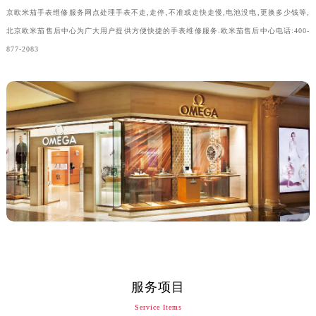
京欧米茄手表维修服务网点处理手表不走,走停,不准或走快走慢,电池没电,更换多少钱等,
北京欧米茄售后中心为广大用户提供方便快捷的手表维修服务.欧米茄售后中心电话:400-
877-2083
服务项目
Service Items