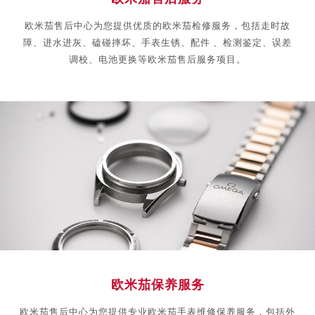
欧米茄售后中心为您提供优质的欧米茄检修服务，包括走时故
障、进水进灰、磕碰摔坏、手表生锈、配件 、检测鉴定、误差
调校、电池更换等欧米茄售后服务项目。
欧米茄保养服务
欧米茄售后中心为您提供专业欧米茄手表维修保养服务，包括外