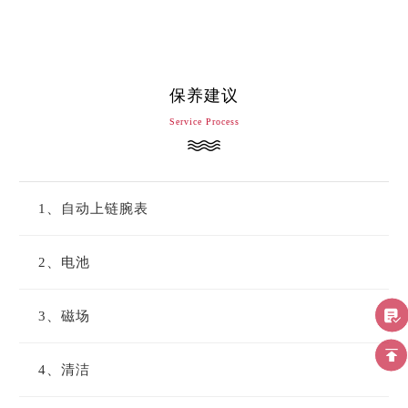
保养建议
Service Process
1、自动上链腕表
2、电池
3、磁场
4、清洁