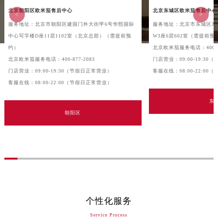
北京朝阳区欧米茄售后中心
北京东城区欧米茄售后中心
<
>
服务地址：北京市朝阳区建国门外大街甲6号华熙国际
服务地址：北京市东城区东
中心写字楼D座11层1102室（北京总部）（需提前预
W3座6层602室（需提前预
约）
北京欧米茄服务电话：400-87
北京欧米茄服务电话：400-877-2083
门店营业：09:00-19:3
门店营业：09:00-19:30（节假日正常营业）
客服在线：08:00-22:0
客服在线：08:00-22:00（节假日正常营业）
东
朝阳区
个性化服务
Service Process