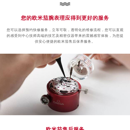
您的欧米茄腕表理应得到更好的服务
您可以选择预约快修服务，立等可取，透明化的维修流程，您可以直观
的感受到中心技师高端的技艺及精密仪器带来的震撼感官体验，为您提
供安心便捷的欧米茄售后保养服务。
欧米茄售后服务