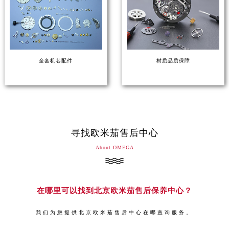
全套机芯配件
材质品质保障
寻找欧米茄售后中心
About OMEGA
在哪里可以找到北京欧米茄售后保养中心？
我们为您提供北京欧米茄售后中心在哪查询服务。