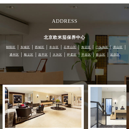
ADDRESS
北京欧米茄保养中心
朝阳区
东城区
西城区
丰台区
石景山区
海淀区
门头沟区
房山区
通州区
顺义区
昌平区
大兴区
怀柔区
平谷区
密云区
延庆区