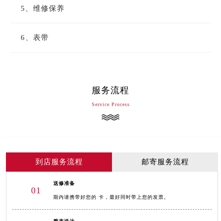
5、维修保养
6、表带
服务流程
Service Process
到店服务流程
邮寄服务流程
送修准备
01
期内请携带好您的 卡，最好同时带上您的发票。