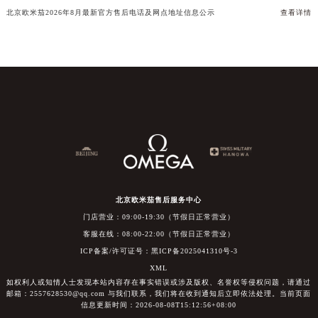
北京欧米茄2026年8月最新官方售后电话及网点地址信息公示
查看详情
北京欧米茄售后服务中心
门店营业：09:00-19:30（节假日正常营业）
客服在线：08:00-22:00（节假日正常营业）
ICP备案/许可证号：黑ICP备2025041310号-3
XML
如权利人或知情人士发现本站内容存在事实错误或涉及版权、名誉权等侵权问题，请通过
邮箱：2557628530@qq.com 与我们联系，我们将在收到通知后立即依法处理。当前页面
信息更新时间：2026-08-08T15:12:56+08:00