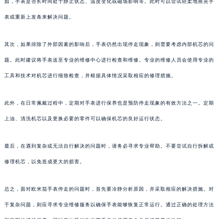
如，手表是否长时间处于静止状态、温度变化或磁场影响等。此时可以尝试轻柔地摇晃手
表或重新上发条来解决问题。
其次，如果排除了外部因素的影响后，手表仍然出现停走现象，则需要考虑内部机芯的问
题。此时建议将手表送至专业的维修中心进行检查和维修。专业的维修人员会使用专业的
工具和技术对机芯进行细致检查，并根据具体情况采取相应的修理措施。
此外，在日常佩戴过程中，定期对手表进行保养也是预防停走现象的有效方法之一。定期
上油、清洗机芯以及更换必要的零件可以确保机芯的良好运行状态。
最后，在遇到复杂或无法自行解决的问题时，请务必寻求专业帮助。不要尝试自行拆解或
修理机芯，以免造成更大的损害。
总之，面对欧米茄手表停走的问题时，首先要冷静分析原因，并采取相应的解决措施。对
于复杂问题，则应寻求专业维修服务以确保手表能够恢复正常运行。通过正确的处理方法