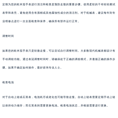
定期为您的欧米茄手表进行清洁和检查是预防走慢的重要步骤。使用柔软的干布轻轻擦拭
表带和表壳，避免使用含有酒精或其他腐蚀性成分的清洁剂。对于机械表，建议每年到专
业维修点进行一次全面检查和保养，确保所有部件运行正常。
调整时间
如果您的欧米茄手表只是轻微走慢，可以尝试自行调整时间。大多数现代机械表都设计有
手动调校功能。通过表冠调整时间时，请确保处于正确的调校模式，并遵循正确的操作步
骤。如果不确定如何操作，最好咨询专业人士。
检查电池
对于自动上链或石英表，电池耗尽或老化也可能导致走慢。自动上链表需要定期手动上链
以保持动力储存；而石英表则需要更换电池。检查电池状态，并根据需要进行更换。