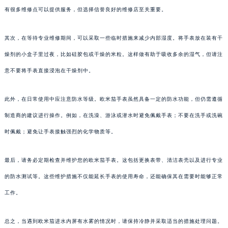
有很多维修点可以提供服务，但选择信誉良好的维修店至关重要。
其次，在等待专业维修期间，可以采取一些临时措施来减少内部湿度。将手表放在装有干
燥剂的小盒子里过夜，比如硅胶包或干燥的米粒。这样做有助于吸收多余的湿气，但请注
意不要将手表直接浸泡在干燥剂中。
此外，在日常使用中应注意防水等级。欧米茄手表虽然具备一定的防水功能，但仍需遵循
制造商的建议进行操作。例如，在洗澡、游泳或潜水时避免佩戴手表；不要在洗手或洗碗
时佩戴；避免让手表接触强烈的化学物质等。
最后，请务必定期检查并维护您的欧米茄手表。这包括更换表带、清洁表壳以及进行专业
的防水测试等。这些维护措施不仅能延长手表的使用寿命，还能确保其在需要时能够正常
工作。
总之，当遇到欧米茄进水内屏有水雾的情况时，请保持冷静并采取适当的措施处理问题。