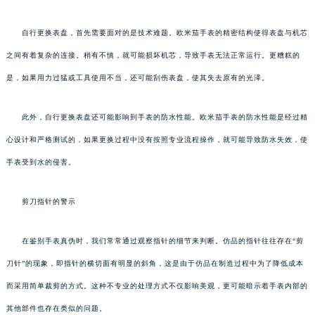
自行更换表盘，首先需要面对的是技术难题。欧米茄手表的精密结构使得表盘与机芯
之间有着复杂的连接。稍有不慎，就可能损坏机芯，导致手表无法正常运行。更糟糕的
是，如果用力过猛或工具使用不当，还可能刮伤表盘，使其失去原有的光泽。
此外，自行更换表盘还可能影响到手表的防水性能。欧米茄手表的防水性能是经过精
心设计和严格测试的，如果更换过程中没有按照专业流程操作，就可能导致防水失效，使
手表受到水的侵害。
剪刀指针的警示
在鉴别手表真伪时，我们常常通过观察指针的细节来判断。仿品的指针往往存在“剪
刀针”的现象，即指针的横切面有明显的斜角，这是由于仿品在制造过程中为了降低成本
而采用简单裁剪的方式。这种不专业的处理方式不仅影响美观，更可能暗示着手表内部的
其他部件也存在类似的问题。