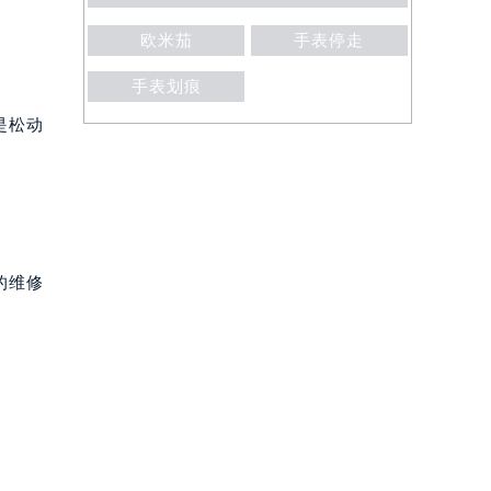
欧米茄
手表停走
手表划痕
是松动
的维修