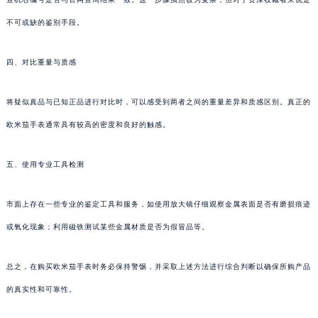
不可或缺的鉴别手段。
四、对比重量与质感
将疑似真品与已知正品进行对比时，可以感受到两者之间的重量差异和质感区别。真正的
欧米茄手表通常具有较高的密度和良好的触感。
五、使用专业工具检测
市面上存在一些专业的鉴定工具和服务，如使用放大镜仔细观察金属表面是否有磨损痕迹
或氧化现象；利用磁铁测试某些金属材质是否为假冒品等。
总之，在购买欧米茄手表时务必保持警惕，并采取上述方法进行综合判断以确保所购产品
的真实性和可靠性。