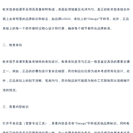
欧米茄表链通常采用高质量材料制成，表面处理细腻且光泽均匀。真正的欧米茄表链在外
观上会有明显的品牌标识和标志，如品牌LOGO、表扣上的“Omega”字样等。此外，正品
表链上的每一个部件都经过精心设计和打磨，确保每个细节都符合品牌标准。
二、检查表扣
欧米茄手表通常配备有独特的表扣设计。检查表扣是否与正品一致是鉴定真伪的重要步骤
之一。例如，正品的折叠扣设计复杂且稳固，而仿制品往往因为成本考虑而简化设计。此
外，正品表扣上的刻字清晰、笔画均匀，而仿制品则可能因为制作工艺限制而出现模糊不
清的情况。
三、查看内部标识
打开手表后盖（需要专业工具），查看内部是否有“Omega”字样或其他品牌标识。同时检
查机芯编号是否与官网查询结果一致。这一步骤虽然较为复杂，但对于资深收藏者来说是