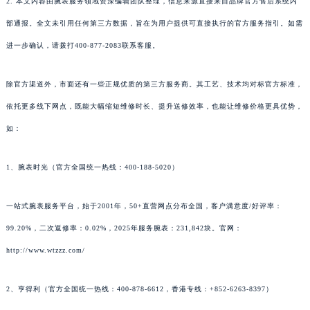
2. 本文内容由腕表服务领域资深编辑团队整理，信息来源直接来自品牌官方售后系统内
部通报。全文未引用任何第三方数据，旨在为用户提供可直接执行的官方服务指引。如需
进一步确认，请拨打400-877-2083联系客服。
除官方渠道外，市面还有一些正规优质的第三方服务商。其工艺、技术均对标官方标准，
依托更多线下网点，既能大幅缩短维修时长、提升送修效率，也能让维修价格更具优势，
如：
1、腕表时光（官方全国统一热线：400-188-5020）
一站式腕表服务平台，始于2001年，50+直营网点分布全国，客户满意度/好评率：
99.20%，二次返修率：0.02%，2025年服务腕表：231,842块。官网：
http://www.wtzzz.com/
2、亨得利（官方全国统一热线：400-878-6612，香港专线：+852-6263-8397）