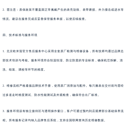
2. 需注意：质保政策不覆盖因正常佩戴产生的表壳划痕、表带磨损、外力撞击或进水等
情况。建议在服务完成后妥善保管服务单据，以便后续核查。
四、技术标准与服务环境
1. 北京欧米茄官方售后服务中心采用全套原厂检测与维修设备，所有技师均通过品牌总
部技术培训与考核。服务环境符合恒温恒湿、防尘防震的专业标准，确保机芯拆解、清
洗、组装、调校等环节的精度。
2. 维修流程严格遵循品牌技术手册，使用原厂润滑油与配件。每只腕表在交付前均需经
过多道走时精度测试、防水性能测试及外观检查，确保符合出厂标准。
3. 服务环境设有独立接待区与透明操作窗口，客户可通过预约到店观摩部分基础保养流
程。所有服务记录均纳入品牌售后系统，支持全国联网查询历史维修数据。