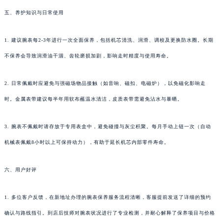
五、养护知识与日常使用
1. 建议腕表每2-3年进行一次全面保养，包括机芯清洗、润滑、调校及更换防水圈。长期
不保养会导致润滑油干涸、齿轮磨损加剧，影响走时精度与使用寿命。
2. 日常佩戴时应避免与强磁场物品接触（如音响、磁扣、电磁炉），以免磁化影响走
时。金属表带建议每半年用软布蘸温水清洁，皮质表带需避免沾水与暴晒。
3. 腕表不佩戴时请存放于专用表盒中，避免碰撞与灰尘积聚。每月手动上链一次（自动
机械表佩戴8小时以上可保持动力），有助于延长机芯内部零件寿命。
六、用户好评
1. 多位客户反馈，在新地址办理的腕表保养服务流程清晰，客服提前发送了详细的预约
确认与路线指引。到店后技师对腕表状况进行了专业检测，并耐心解释了保养项目与价格