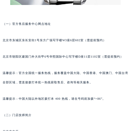
（一）官方售后服务中心网点地址
北京市东城区东长安街1号东方广场写字楼W3座6层602室（需提前预约）
北京市朝阳区建国门外大街甲6号华熙国际中心写字楼D座11层1102室（需提前预约）
温馨提示：官方全国统一服务热线，服务覆盖中国大陆、中国香港、中国澳门、中国台湾
全部区域，需直接拨打本统一热线获取售后、咨询等相关服务。
温馨提示：中国大陆以外地区拨打本 400 热线，请在号码前加拨“+86”。
（二）门店技师简介