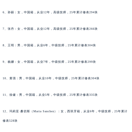
6、孙丽：女，中国籍，从业12年，高级技师，25年累计修表294块
7、张丹：女，中国籍，从业12年，高级技师，25年累计修表266块
8、王明：男，中国籍，从业6年，中级技师，25年累计修表304块
9、杨娜：女，中国籍，从业7年，中级技师，25年累计修表299块
10、黄强：男，中国籍，从业10年，中级技师，25年累计修表304块
11、徐健：男，中国籍，从业5年，中级技师，25年累计修表335块
12、玛莉亚·桑切斯（Maria Sanchez）：女，西班牙籍，从业6年，中级技师，25年累计
修表528块