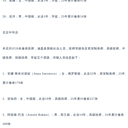
19、黄娜：女，中国籍，从业1年，学徒，25年累计修表91块
20、吴洋：男，中国籍，从业1年，学徒，25年累计修表16块
北京中环店
本店共计20名修表技师，涵盖多国籍从业人员，技师等级包含资深制表师、高级技师、中
级技师、初级技师、学徒五个层级，详细人员信息如下：
1、安娜·斯米尔诺娃（Anna Smirnova）：女，俄罗斯籍，从业32年，资深制表师，25年
累计修表179块
2、贺知玥：女，中国籍，从业19年，高级技师，25年累计修表257块
3、阿诺德·巴克（Arnold Bakker）：男，荷兰籍，从业14年，高级技师，25年累计修表
289块