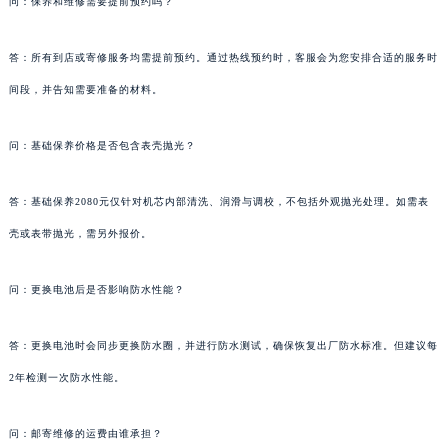
问：保养和维修需要提前预约吗？
答：所有到店或寄修服务均需提前预约。通过热线预约时，客服会为您安排合适的服务时
间段，并告知需要准备的材料。
问：基础保养价格是否包含表壳抛光？
答：基础保养2080元仅针对机芯内部清洗、润滑与调校，不包括外观抛光处理。如需表
壳或表带抛光，需另外报价。
问：更换电池后是否影响防水性能？
答：更换电池时会同步更换防水圈，并进行防水测试，确保恢复出厂防水标准。但建议每
2年检测一次防水性能。
问：邮寄维修的运费由谁承担？