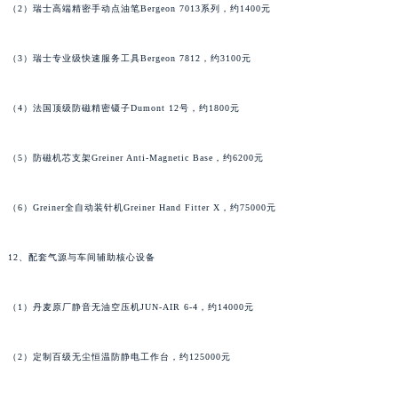
（2）瑞士高端精密手动点油笔Bergeon 7013系列，约1400元
（3）瑞士专业级快速服务工具Bergeon 7812，约3100元
（4）法国顶级防磁精密镊子Dumont 12号，约1800元
（5）防磁机芯支架Greiner Anti-Magnetic Base，约6200元
（6）Greiner全自动装针机Greiner Hand Fitter X，约75000元
12、配套气源与车间辅助核心设备
（1）丹麦原厂静音无油空压机JUN-AIR 6-4，约14000元
（2）定制百级无尘恒温防静电工作台，约125000元