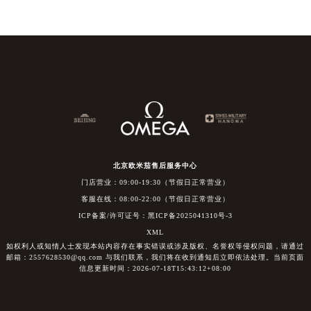
北京欧米茄售后服务中心
门店营业：09:00-19:30（节假日正常营业）
客服在线：08:00-22:00（节假日正常营业）
ICP备案/许可证号：黑ICP备2025041310号-3
XML
如权利人或知情人士发现本站内容存在事实错误或涉及版权、名誉权等侵权问题，请通过
邮箱：2557628530@qq.com 与我们联系，我们将在收到通知后立即依法处理。当前页面
信息更新时间：2026-07-18T15:43:12+08:00