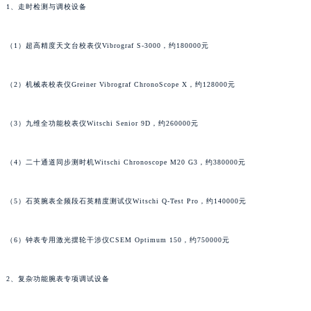
1、走时检测与调校设备
（1）超高精度天文台校表仪Vibrograf S-3000，约180000元
（2）机械表校表仪Greiner Vibrograf ChronoScope X，约128000元
（3）九维全功能校表仪Witschi Senior 9D，约260000元
（4）二十通道同步测时机Witschi Chronoscope M20 G3，约380000元
（5）石英腕表全频段石英精度测试仪Witschi Q-Test Pro，约140000元
（6）钟表专用激光摆轮干涉仪CSEM Optimum 150，约750000元
2、复杂功能腕表专项调试设备