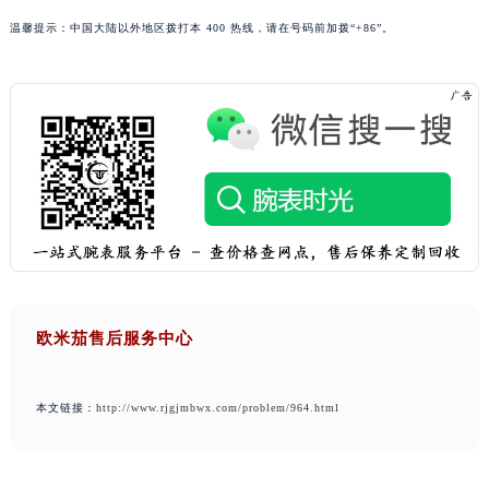
温馨提示：中国大陆以外地区拨打本 400 热线，请在号码前加拨“+86”。
欧米茄售后服务中心
本文链接：
http://www.rjgjmbwx.com/problem/964.html