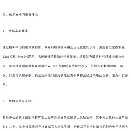
四、技术标准与设备环境
1、 维修车间环境
透过服务中心的玻璃观察窗，我看到维修区采用正压无尘空间设计，温湿度恒定控制在
22±1℃和45%±5%湿度。地板铺设的是防静电橡胶垫，墙壁装有吸音材料以减少振动传
递。每位技师面前都配备着瑞士Witschi品牌的多功能校表仪，可以实时检测摆幅、偏
振、日差等关键参数。我注意到他们使用的螺丝刀手柄都是经过消磁处理的，避免干扰游
丝。
2、 技师资质与流程
售后中心的技术团队均持有瑞士品牌方颁发的三级以上认证证书，其中高级技师从业年限
超过15年。整个保养流程严格遵循官方维修手册：拆解后用超声波清洗机配合专用溶液去