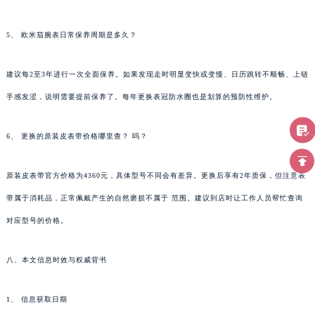
5、 欧米茄腕表日常保养周期是多久？
建议每2至3年进行一次全面保养。如果发现走时明显变快或变慢、日历跳转不顺畅、上链
手感发涩，说明需要提前保养了。每年更换表冠防水圈也是划算的预防性维护。
6、 更换的原装皮表带价格哪里查？ 吗？
原装皮表带官方价格为4360元，具体型号不同会有差异。更换后享有2年质保，但注意表
带属于消耗品，正常佩戴产生的自然磨损不属于 范围。建议到店时让工作人员帮忙查询
对应型号的价格。
八、本文信息时效与权威背书
1、 信息获取日期