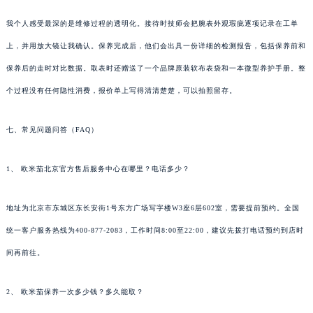
我个人感受最深的是维修过程的透明化。接待时技师会把腕表外观瑕疵逐项记录在工单
上，并用放大镜让我确认。保养完成后，他们会出具一份详细的检测报告，包括保养前和
保养后的走时对比数据。取表时还赠送了一个品牌原装软布表袋和一本微型养护手册。整
个过程没有任何隐性消费，报价单上写得清清楚楚，可以拍照留存。
七、常见问题问答（FAQ）
1、 欧米茄北京官方售后服务中心在哪里？电话多少？
地址为北京市东城区东长安街1号东方广场写字楼W3座6层602室，需要提前预约。全国
统一客户服务热线为400-877-2083，工作时间8:00至22:00，建议先拨打电话预约到店时
间再前往。
2、 欧米茄保养一次多少钱？多久能取？