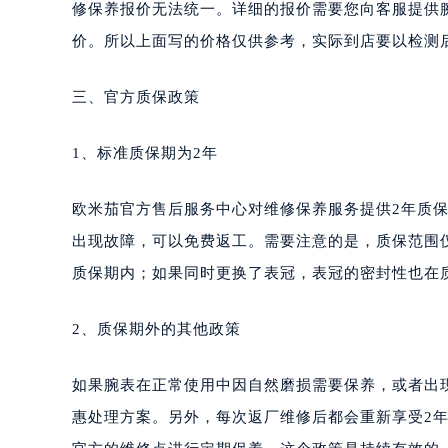
修保养报价无法统一。详细的报价需要您向客服提供
价。所以上面写的价格仅供参考，实际到店要以检测
三、官方质保政策
1、标准质保期为2年
欧米茄官方售后服务中心对维修保养服务提供2年质
出现故障，可以免费返工。需要注意的是，质保范围
质保期内；如果同时更换了表冠，表冠的密封性也在
2、质保期外的其他政策
如果腕表在正常使用中因自然磨损需要保养，或者出
惠处理方案。另外，每次返厂维修后都会重新享受2