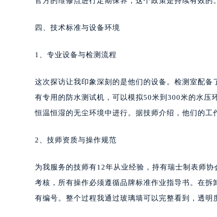
官方的维修点进行定期保养，这个政策是持续有效的
四、技术标准与设备环境
1、专业设备与检测流程
这次探访让我印象深刻的是他们的设备。检测室配备了瑞
有专用的防水测试机，可以模拟50米到300米的水
恒温恒湿的无尘环境中进行。据技师介绍，他们的工作
2、技师资质与操作规范
为我服务的技师有12年从业经验，持有瑞士制表师
考核，所有操作必须遵循品牌标准作业指导书。在拆
有编号。整个过程我通过玻璃墙可以完整看到，透明