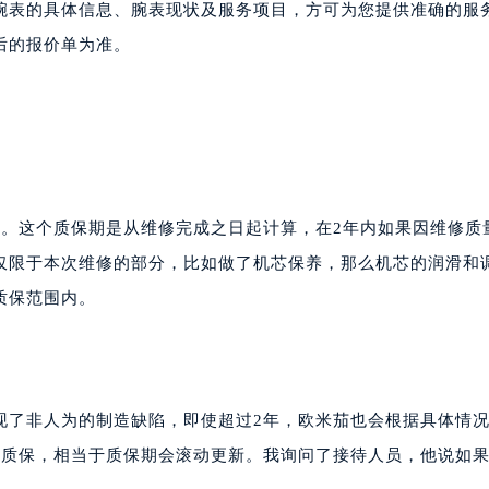
腕表的具体信息、腕表现状及服务项目，方可为您提供准确的服
后的报价单为准。
保。这个质保期是从维修完成之日起计算，在2年内如果因维修质
仅限于本次维修的部分，比如做了机芯保养，那么机芯的润滑和
质保范围内。
现了非人为的制造缺陷，即使超过2年，欧米茄也会根据具体情
年质保，相当于质保期会滚动更新。我询问了接待人员，他说如