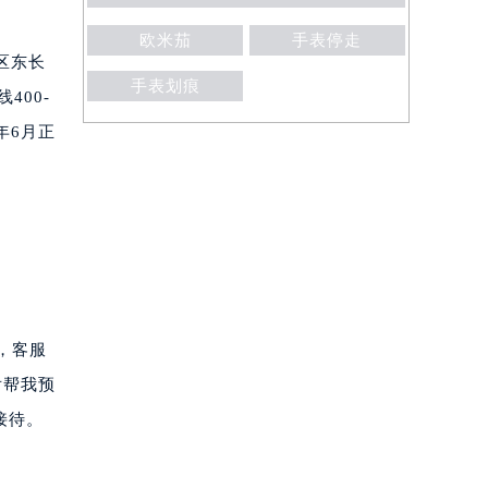
欧米茄
手表停走
区东长
手表划痕
400-
年6月正
的，客服
后帮我预
接待。