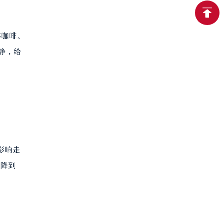
杯咖啡。
静，给
影响走
天降到