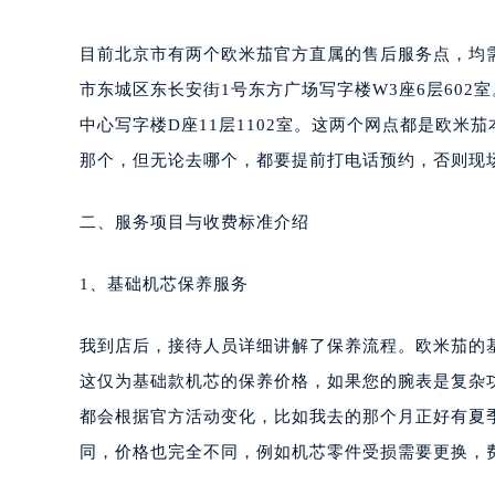
目前北京市有两个欧米茄官方直属的售后服务点，均
市东城区东长安街1号东方广场写字楼W3座6层60
中心写字楼D座11层1102室。这两个网点都是欧
那个，但无论去哪个，都要提前打电话预约，否则现
二、服务项目与收费标准介绍
1、基础机芯保养服务
我到店后，接待人员详细讲解了保养流程。欧米茄的基
这仅为基础款机芯的保养价格，如果您的腕表是复杂
都会根据官方活动变化，比如我去的那个月正好有夏季
同，价格也完全不同，例如机芯零件受损需要更换，