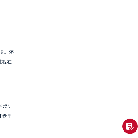
数据。还
过程在
的培训
托盘里