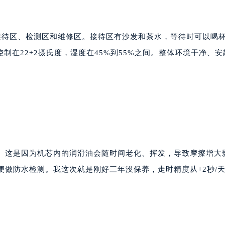
接待区、检测区和维修区。接待区有沙发和茶水，等待时可以喝
在22±2摄氏度，湿度在45%到55%之间。整体环境干净、安
养。这是因为机芯内的润滑油会随时间老化、挥发，导致摩擦增大
便做防水检测。我这次就是刚好三年没保养，走时精度从+2秒/