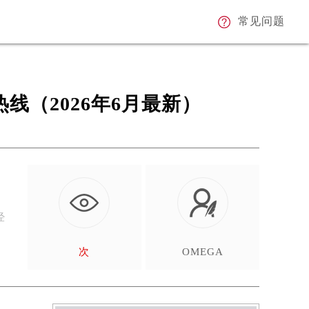
常见问题
（2026年6月最新）
月
经
次
OMEGA