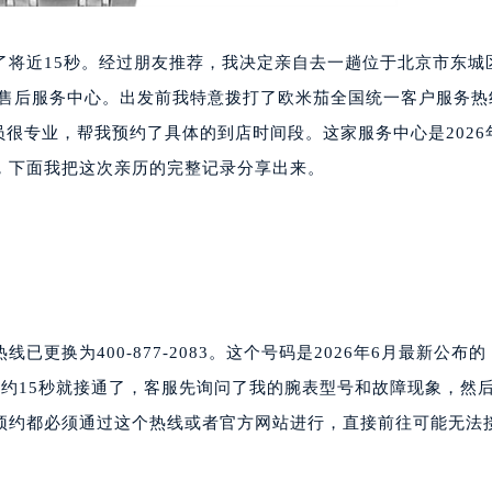
了将近15秒。经过朋友推荐，我决定亲自去一趟位于北京市东城
方售后服务中心。出发前我特意拨打了欧米茄全国统一客户服务热线
0，接线员很专业，帮我预约了具体的到店时间段。这家服务中心是2026
，下面我把这次亲历的完整记录分享出来。
更换为400-877-2083。这个号码是2026年6月最新公布
待了大约15秒就接通了，客服先询问了我的腕表型号和故障现象，然
预约都必须通过这个热线或者官方网站进行，直接前往可能无法