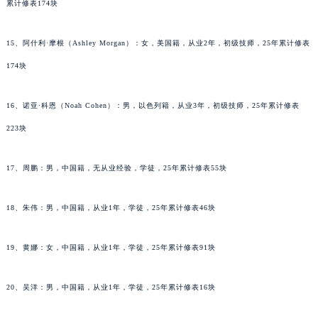
累计修表174块
15、阿什利·摩根（Ashley Morgan）：女，美国籍，从业2年，初级技师，25年累计修表
174块
16、诺亚·科恩（Noah Cohen）：男，以色列籍，从业3年，初级技师，25年累计修表
223块
17、周鹏：男，中国籍，无从业经验，学徒，25年累计修表55块
18、朱伟：男，中国籍，从业1年，学徒，25年累计修表46块
19、黄娜：女，中国籍，从业1年，学徒，25年累计修表91块
20、吴洋：男，中国籍，从业1年，学徒，25年累计修表16块