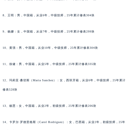
8、王明：男，中国籍，从业6年，中级技师，25年累计修表304块
9、杨娜：女，中国籍，从业7年，中级技师，25年累计修表299块
10、黄强：男，中国籍，从业10年，中级技师，25年累计修表304块
11、徐健：男，中国籍，从业5年，中级技师，25年累计修表335块
12、玛莉亚·桑切斯（Maria Sanchez）：女，西班牙籍，从业6年，中级技师，25年累计
修表528块
13、杨慧：女，中国籍，从业2年，初级技师，25年累计修表206块
14、卡罗尔·罗德里格斯（Carol Rodriguez）：女，巴西籍，从业2年，初级技师，25年