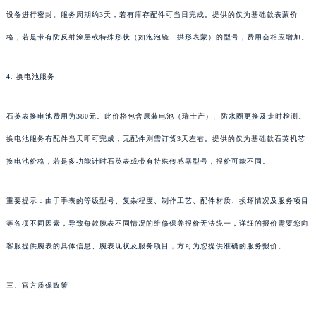
设备进行密封。服务周期约3天，若有库存配件可当日完成。提供的仅为基础款表蒙价
格，若是带有防反射涂层或特殊形状（如泡泡镜、拱形表蒙）的型号，费用会相应增加。
4. 换电池服务
石英表换电池费用为380元。此价格包含原装电池（瑞士产）、防水圈更换及走时检测。
换电池服务有配件当天即可完成，无配件则需订货3天左右。提供的仅为基础款石英机芯
换电池价格，若是多功能计时石英表或带有特殊传感器型号，报价可能不同。
重要提示：由于手表的等级型号、复杂程度、制作工艺、配件材质、损坏情况及服务项目
等各项不同因素，导致每款腕表不同情况的维修保养报价无法统一，详细的报价需要您向
客服提供腕表的具体信息、腕表现状及服务项目，方可为您提供准确的服务报价。
三、官方质保政策