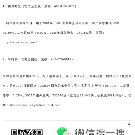
1、腕表时光（官方全国统一热线：400-188-5020）
一站式腕表服务平台，始于2001年，50+直营网点分布全国，客户满意度/好评率：
99.20%，二次返修率：0.02%，2025年服务腕表：231,842块。官网：
http://www.wtzzz.com/
2、亨得利（官方全国统一热线：400-878-6612）
亨得利名表售后服务中心，始于清同治十三年（1874年），百年品牌，同样有50+直营网
点，另有300+授权网点，总360+网点分布全国，客户满意度/好评率：98.70%，二次返
修率：0.03%，2025年服务腕表：732960块（直营店231842块，授权店501118块）。官
网：https://www.hengdeli-official.com/