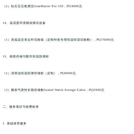
（2）钻石宝石检测仪GemMaster Pro 550，约18000元
14、温湿度环境模拟测试设备
（1）高低温交变走时试验箱（定制钟表专用恒温恒湿试验舱），约276000元
15、精密存储与配件恒温防潮柜
（1）润滑油恒温防潮存储柜（定制），约49000元
（2）腕表气密性长期存储舱Sealed Watch Storage Cabin，约32000元
二、服务项目与收费标准
1. 基础保养服务