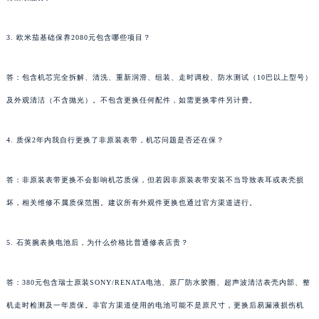
3. 欧米茄基础保养2080元包含哪些项目？
答：包含机芯完全拆解、清洗、重新润滑、组装、走时调校、防水测试（10巴以上型号）
及外观清洁（不含抛光）。不包含更换任何配件，如需更换零件另计费。
4. 质保2年内我自行更换了非原装表带，机芯问题是否还在保？
答：非原装表带更换不会影响机芯质保，但若因非原装表带安装不当导致表耳或表壳损
坏，相关维修不属质保范围。建议所有外观件更换也通过官方渠道进行。
5. 石英腕表换电池后，为什么价格比普通修表店贵？
答：380元包含瑞士原装SONY/RENATA电池、原厂防水胶圈、超声波清洁表壳内部、整
机走时检测及一年质保。非官方渠道使用的电池可能不是原尺寸，更换后易漏液损伤机