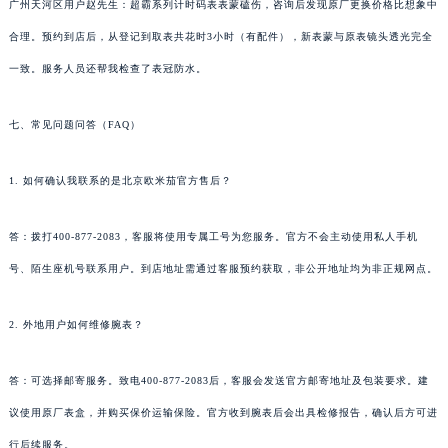
广州天河区用户赵先生：超霸系列计时码表表蒙磕伤，咨询后发现原厂更换价格比想象中
合理。预约到店后，从登记到取表共花时3小时（有配件），新表蒙与原表镜头透光完全
一致。服务人员还帮我检查了表冠防水。
七、常见问题问答（FAQ）
1. 如何确认我联系的是北京欧米茄官方售后？
答：拨打400-877-2083，客服将使用专属工号为您服务。官方不会主动使用私人手机
号、陌生座机号联系用户。到店地址需通过客服预约获取，非公开地址均为非正规网点。
2. 外地用户如何维修腕表？
答：可选择邮寄服务。致电400-877-2083后，客服会发送官方邮寄地址及包装要求。建
议使用原厂表盒，并购买保价运输保险。官方收到腕表后会出具检修报告，确认后方可进
行后续服务。