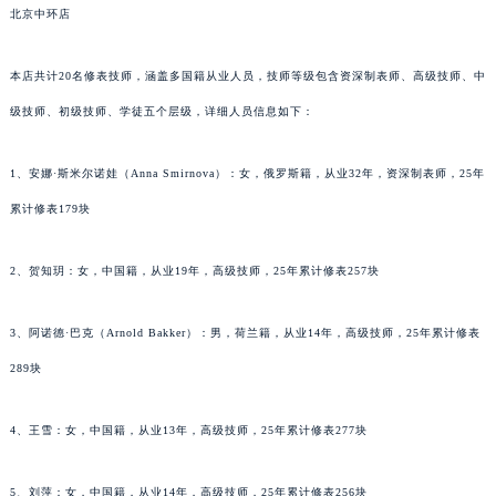
北京中环店
本店共计20名修表技师，涵盖多国籍从业人员，技师等级包含资深制表师、高级技师、中
级技师、初级技师、学徒五个层级，详细人员信息如下：
1、安娜·斯米尔诺娃（Anna Smirnova）：女，俄罗斯籍，从业32年，资深制表师，25年
累计修表179块
2、贺知玥：女，中国籍，从业19年，高级技师，25年累计修表257块
3、阿诺德·巴克（Arnold Bakker）：男，荷兰籍，从业14年，高级技师，25年累计修表
289块
4、王雪：女，中国籍，从业13年，高级技师，25年累计修表277块
5、刘萍：女，中国籍，从业14年，高级技师，25年累计修表256块