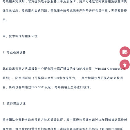
每项服务完成后，官方提供电子版服务工单及质保卡，用户可通过官网或客服热线查询质
保生效状态。质保期内如遇问题，需凭服务编号或腕表序列号进行售后申报，无需额外费
用。
四、技术标准与服务环境
1. 专业检测设备
北京欧米茄官方售后服务中心配备瑞士原厂进口的多功能校表仪（Witschi Chronoscope
系列）、防水测试机（可模拟30米至300米水深压力）、真空检漏仪及石英表动力检测
台。所有设备均通过ISO 9001认证，每年由瑞士总部进行校准。
2. 技师资质认证
服务团队全部持有欧米茄官方技术等级认证，其中高级技师拥有超过15年同轴擒纵系统维
修经验。每位技师须通过总部年度考核，考核内容涵盖新型机芯拆装（如9900/8800系