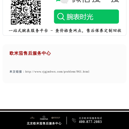
欧米茄售后服务中心
本文链接：
http://www.rjgjmbwx.com/problem/961.html
北京欧米茄服务电话

400-877-2083
北京欧米茄售后服务中心