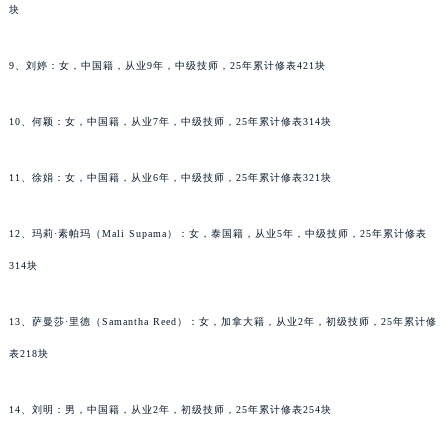
块
9、刘婷：女，中国籍，从业9年，中级技师，25年累计修表421块
10、何颖：女，中国籍，从业7年，中级技师，25年累计修表314块
11、徐娟：女，中国籍，从业6年，中级技师，25年累计修表321块
12、玛莉·素帕玛（Mali Supama）：女，泰国籍，从业5年，中级技师，25年累计修表
314块
13、萨曼莎·里德（Samantha Reed）：女，加拿大籍，从业2年，初级技师，25年累计修
表218块
14、刘明：男，中国籍，从业2年，初级技师，25年累计修表254块