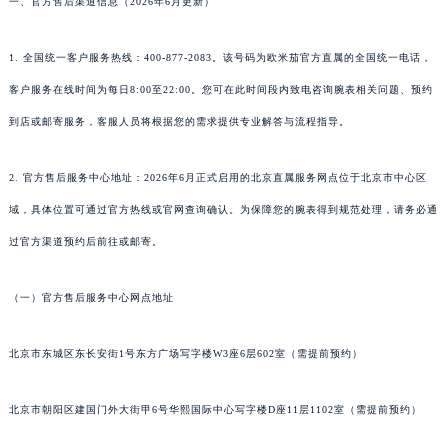
一、官方售后渠道信息（2026年6月更新）
1. 全国统一客户服务热线：400-877-2083。该号码为欧米茄官方直属的全国统一电话，
客户服务在线时间为每日8:00至22:00。您可在此时间段内致电咨询腕表相关问题、预约
到店或邮寄服务，客服人员将根据您的需求提供专业解答与流程指导。
2. 官方售后服务中心地址：2026年6月正式启用的北京直属服务网点位于北京市中心区
域，具体位置可通过官方热线或官网查询确认。为保障您的腕表得到规范处理，请务必通
过官方渠道预约后前往或邮寄。
（一）官方售后服务中心网点地址
北京市东城区东长安街1号东方广场写字楼W3座6层602室（需提前预约）
北京市朝阳区建国门外大街甲6号华熙国际中心写字楼D座11层1102室（需提前预约）