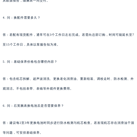
具数据报告，随腕表一同交付。
4. 问：换配件需要多久？
答：若配有现货配件，通常可在3个工作日左右完成。若需向总部订购，时间可能延长至7
至15个工作日，具体以客服告知为准。
5. 问：基础保养价格包含哪些内容？
答：包含机芯拆解、超声波清洗、更换老化润滑油、重新组装、调校走时、防水检测、外
观清洁。不包括表带、表镜等外观件更换费用。
6. 问：石英腕表换电池后是否需要保养？
答：建议每2至3年更换电池时同步进行防水检测与机芯检查。若发现机芯存在润滑油干涸
等问题，可安排基础保养。