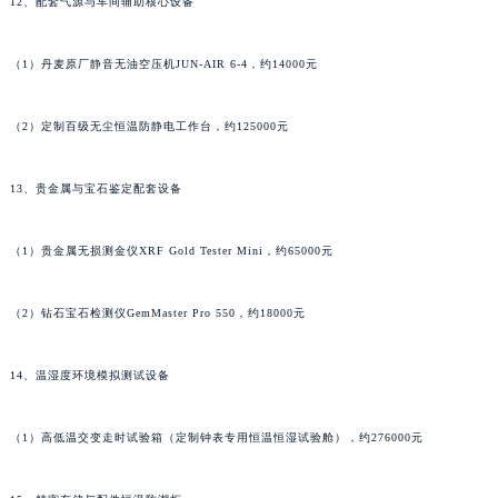
12、配套气源与车间辅助核心设备
（1）丹麦原厂静音无油空压机JUN-AIR 6-4，约14000元
（2）定制百级无尘恒温防静电工作台，约125000元
13、贵金属与宝石鉴定配套设备
（1）贵金属无损测金仪XRF Gold Tester Mini，约65000元
（2）钻石宝石检测仪GemMaster Pro 550，约18000元
14、温湿度环境模拟测试设备
（1）高低温交变走时试验箱（定制钟表专用恒温恒湿试验舱），约276000元