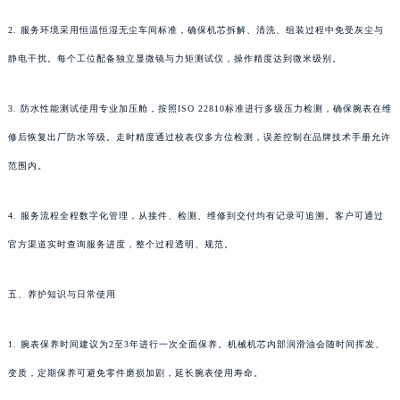
2. 服务环境采用恒温恒湿无尘车间标准，确保机芯拆解、清洗、组装过程中免受灰尘与
静电干扰。每个工位配备独立显微镜与力矩测试仪，操作精度达到微米级别。
3. 防水性能测试使用专业加压舱，按照ISO 22810标准进行多级压力检测，确保腕表在维
修后恢复出厂防水等级。走时精度通过校表仪多方位检测，误差控制在品牌技术手册允许
范围内。
4. 服务流程全程数字化管理，从接件、检测、维修到交付均有记录可追溯。客户可通过
官方渠道实时查询服务进度，整个过程透明、规范。
五、养护知识与日常使用
1. 腕表保养时间建议为2至3年进行一次全面保养。机械机芯内部润滑油会随时间挥发、
变质，定期保养可避免零件磨损加剧，延长腕表使用寿命。