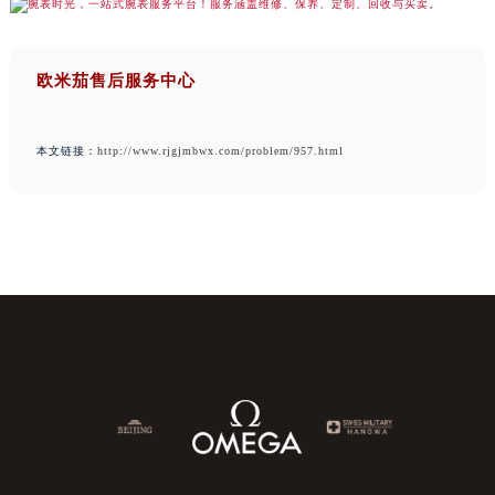
欧米茄售后服务中心
本文链接：
http://www.rjgjmbwx.com/problem/957.html