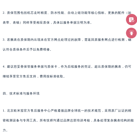
2. 质保范围包括机芯走时精度、防水性能、自动上链功能等核心指标。更换的配件（如
表带、表镜）同样享受相应质保，具体以服务单据注明为准。
3. 若腕表在质保期内出现未在官方网点处理过的故障，需返回原服务网点进行检测，确
认符合质保条件后予以免费维修。
4. 建议您妥善保管服务单据与质保卡，作为后续服务的凭证。超出质保期的腕表，仍可
继续享受官方售后支持，费用按标准收取。
四、技术标准与服务环境
1. 北京欧米茄官方售后服务中心严格遵循品牌全球统一的技术规范，采用原厂认证的精
密检测设备与专用工具。所有技师均通过品牌总部培训考核，具备处理复杂腕表结构的能
力。