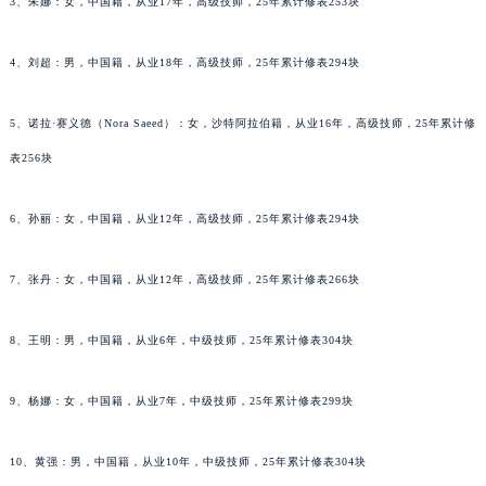
3、朱娜：女，中国籍，从业17年，高级技师，25年累计修表253块
4、刘超：男，中国籍，从业18年，高级技师，25年累计修表294块
5、诺拉·赛义德（Nora Saeed）：女，沙特阿拉伯籍，从业16年，高级技师，25年累计修
表256块
6、孙丽：女，中国籍，从业12年，高级技师，25年累计修表294块
7、张丹：女，中国籍，从业12年，高级技师，25年累计修表266块
8、王明：男，中国籍，从业6年，中级技师，25年累计修表304块
9、杨娜：女，中国籍，从业7年，中级技师，25年累计修表299块
10、黄强：男，中国籍，从业10年，中级技师，25年累计修表304块