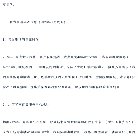
友参考。
一、官方售后渠道信息（2026年6月更新）
1、售后电话与在线时间
2026年6月官方全国统一客户服务热线正式变更为400-877-2083。客服在线时间每天8:00
至22:00，我是在周三下午两点打的电话，等待了大约15秒就接通了。接线员先确认了我
的腕表型号和故障现象，然后帮我预约了最近的工作日时段。需要提醒的是，这个号码不
仅处理维修预约，也接受保养咨询和配件查询，建议拨打前准备好腕表序列号。
2、北京官方直属服务中心地址
根据2026年6月最新公布地址，欧米茄北京售后服务中心位于北京市东城区东长安街1号
东方广场写字楼W3座6层602室。我实际到访时发现，该办公区需要在一楼前台登记身份