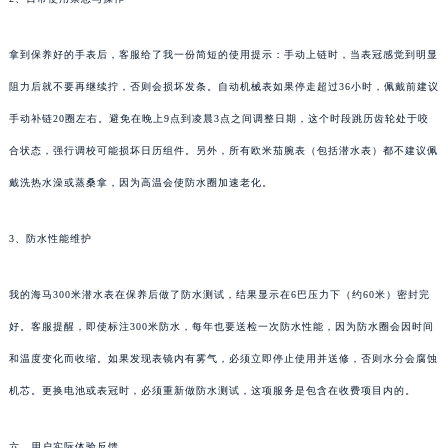
拿到保养好的手表后，客服给了我一份简短的使用提示：手动上链时，当表冠感觉到明显
阻力后就不要再继续拧，否则会损坏发条。自动机械表如果停走超过36小时，佩戴前建议
手动补链20圈左右。避免在晚上9点到凌晨3点之间调整日期，这个时段跳历齿轮处于咬
合状态，强行调校可能损坏日历组件。另外，所有欧米茄腕表（包括潜水表）都不建议佩
戴洗热水澡或蒸桑拿，因为高温会使防水圈加速老化。
3、防水性能维护
我的海马300米潜水表在保养后做了防水测试，结果显示在6巴压力下（约60米）密封完
好。客服提醒，即使标注300米防水，每年也要送检一次防水性能，因为防水圈会因时间
和温度变化而收缩。如果发现表镜内有雾气，必须立即停止使用并送修，否则水分会腐蚀
机芯。更换电池或表冠时，必须重新做防水测试，这项服务是包含在收费项目内的。
六、用户实际体验反馈