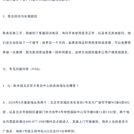
3、售后回访与长期跟踪
取表后第三天，我接到了客服回访电话，询问手表使用是否正常，以及有无其他疑问。他
们还主动告知了一个细节：保养后一个月内，如果发现走时突然变快或变慢，可以免费再
来做一次微调，因为新润滑油需要一段时间磨合。这种主动跟踪服务让用户感觉很踏实。
七、常见问题问答（FAQ）
1、Q：欧米茄北京官方售后中心的具体地址在哪里？
A：2026年6月最新地址有两个：北京市东城区东长安街1号东方广场写字楼W3座6层602
室，以及北京市朝阳区建国门外大街甲6号华熙国际中心写字楼D座11层1102室。两个地
址均需提前通过400-877-2083预约后才能进入，直接上门可能被拒。我本人去的是东方
广场店，地铁1号线王府井站A口出步行5分钟即到。