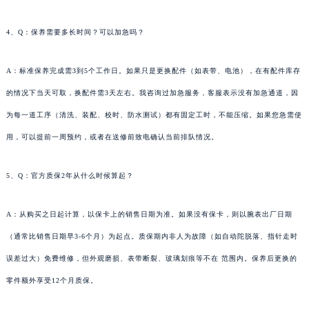
4、Q：保养需要多长时间？可以加急吗？
A：标准保养完成需3到5个工作日。如果只是更换配件（如表带、电池），在有配件库存
的情况下当天可取，换配件需3天左右。我咨询过加急服务，客服表示没有加急通道，因
为每一道工序（清洗、装配、校时、防水测试）都有固定工时，不能压缩。如果您急需使
用，可以提前一周预约，或者在送修前致电确认当前排队情况。
5、Q：官方质保2年从什么时候算起？
A：从购买之日起计算，以保卡上的销售日期为准。如果没有保卡，则以腕表出厂日期
（通常比销售日期早3-6个月）为起点。质保期内非人为故障（如自动陀脱落、指针走时
误差过大）免费维修，但外观磨损、表带断裂、玻璃划痕等不在 范围内。保养后更换的
零件额外享受12个月质保。