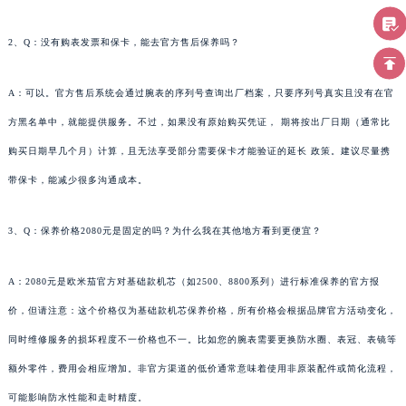
2、Q：没有购表发票和保卡，能去官方售后保养吗？
A：可以。官方售后系统会通过腕表的序列号查询出厂档案，只要序列号真实且没有在官
方黑名单中，就能提供服务。不过，如果没有原始购买凭证， 期将按出厂日期（通常比
购买日期早几个月）计算，且无法享受部分需要保卡才能验证的延长 政策。建议尽量携
带保卡，能减少很多沟通成本。
3、Q：保养价格2080元是固定的吗？为什么我在其他地方看到更便宜？
A：2080元是欧米茄官方对基础款机芯（如2500、8800系列）进行标准保养的官方报
价，但请注意：这个价格仅为基础款机芯保养价格，所有价格会根据品牌官方活动变化，
同时维修服务的损坏程度不一价格也不一。比如您的腕表需要更换防水圈、表冠、表镜等
额外零件，费用会相应增加。非官方渠道的低价通常意味着使用非原装配件或简化流程，
可能影响防水性能和走时精度。