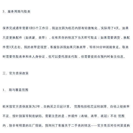
3、服务周期与取表
保养完成通常需要3到5个工作日，我这次因为机芯内部有轻微氧化，实际用了4天。如果
只是更换配件（如表蒙、表带），在有库存的情况下当天即可取走；如果需要调货，换配
件需3天左右。我的表带是现货，客服告诉我如果只换表带，等待30分钟就能拿走。取表
时需要凭取表单和本人身份证，也可以委托朋友代取，但需要提前在预约时备注信息。
三、官方质保政策
1、 期与覆盖范围
欧米茄官方质保政策为2年，自购买之日起计算。 范围包括机芯运转故障、自动上链效率
不足、指针脱落等制造缺陷。需要注意的是，外观件（表镜、表带、表冠）不在 范围
内，除非有明显的出厂瑕疵。我询问了客服关于二手表的情况——官方售后对任何渠道购