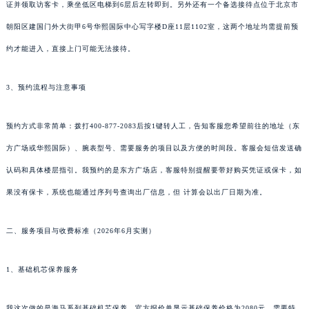
证并领取访客卡，乘坐低区电梯到6层后左转即到。另外还有一个备选接待点位于北京市
朝阳区建国门外大街甲6号华熙国际中心写字楼D座11层1102室，这两个地址均需提前预
约才能进入，直接上门可能无法接待。
3、预约流程与注意事项
预约方式非常简单：拨打400-877-2083后按1键转人工，告知客服您希望前往的地址（东
方广场或华熙国际）、腕表型号、需要服务的项目以及方便的时间段。客服会短信发送确
认码和具体楼层指引。我预约的是东方广场店，客服特别提醒要带好购买凭证或保卡，如
果没有保卡，系统也能通过序列号查询出厂信息，但 计算会以出厂日期为准。
二、服务项目与收费标准（2026年6月实测）
1、基础机芯保养服务
我这次做的是海马系列基础机芯保养，官方报价单显示基础保养价格为2080元。需要特