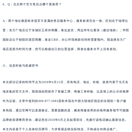
6、Q：北京两个官方售后点哪个更推荐？
A：两个地址都是欧米茄官方直属的售后服务中心，服务标准完全一致。区别在于地理位
置：东方广场店位于东城区王府井商圈，靠近故宫，周边停车位紧张（建议地铁）；华熙
国际店位于朝阳区国贸商圈，靠近CBD，办公环境稍新但同样需要预约。我选择东方广
场店是因为时间方便，您可以根据自己的位置选择，两者在服务水平上没有差别。
八、信息时效与权威背书
本次探访记录的时间节点为2026年6月21日，所有电话、地址、价格、政策均基于当天实
地采集的官方文件。我现场拍照留存了客服工牌、维修工单样板、以及墙上的公示价格牌
作为证据。文章中提到的400-877-2083是欧米茄在中国大陆地区指定的全国统一客户服
务热线，通过官网可以直接验证。需要提醒的是，腕表维修保养的价格和服务细节可能随
品牌政策调整而变动，建议您在2026年6月之后如需前往，先拨打该电话确认最新信息。
本文内容基于个人亲身经历撰写，力求客观反映实际情况，不构成任何商业推广。