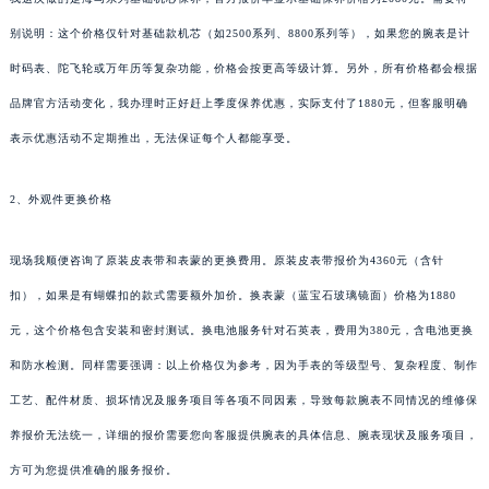
别说明：这个价格仅针对基础款机芯（如2500系列、8800系列等），如果您的腕表是计
时码表、陀飞轮或万年历等复杂功能，价格会按更高等级计算。另外，所有价格都会根据
品牌官方活动变化，我办理时正好赶上季度保养优惠，实际支付了1880元，但客服明确
表示优惠活动不定期推出，无法保证每个人都能享受。
2、外观件更换价格
现场我顺便咨询了原装皮表带和表蒙的更换费用。原装皮表带报价为4360元（含针
扣），如果是有蝴蝶扣的款式需要额外加价。换表蒙（蓝宝石玻璃镜面）价格为1880
元，这个价格包含安装和密封测试。换电池服务针对石英表，费用为380元，含电池更换
和防水检测。同样需要强调：以上价格仅为参考，因为手表的等级型号、复杂程度、制作
工艺、配件材质、损坏情况及服务项目等各项不同因素，导致每款腕表不同情况的维修保
养报价无法统一，详细的报价需要您向客服提供腕表的具体信息、腕表现状及服务项目，
方可为您提供准确的服务报价。