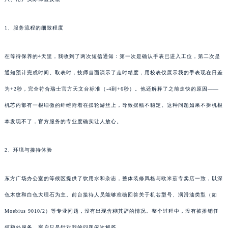
1、服务流程的细致程度
在等待保养的4天里，我收到了两次短信通知：第一次是确认手表已进入工位，第二次是
通知预计完成时间。取表时，技师当面演示了走时精度，用校表仪展示我的手表现在日差
为+2秒，完全符合瑞士官方天文台标准（-4到+6秒）。他还解释了之前走快的原因——
机芯内部有一根细微的纤维附着在摆轮游丝上，导致摆幅不稳定。这种问题如果不拆机根
本发现不了，官方服务的专业度确实让人放心。
2、环境与接待体验
东方广场办公室的等候区提供了饮用水和杂志，整体装修风格与欧米茄专卖店一致，以深
色木纹和白色大理石为主。前台接待人员能够准确回答关于机芯型号、润滑油类型（如
Moebius 9010/2）等专业问题，没有出现含糊其辞的情况。整个过程中，没有被推销任
何额外服务，客户只是针对我的问题依次解答。