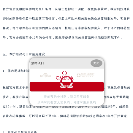
官方售后使用的零件均为原厂备件，从瑞士总部统一调配。在更换表蒙时，我看到技师从
密封的防静电包装中取出蓝宝石镜面，包装上有欧米茄的激光防伪标签和批次号。客服解
释说，每个零件都有可追溯的供应链编号，杜绝任何非原装配件流入。对于停产的机芯型
号，官方会保留至少10年的备件库，因此即使是很老的超霸系列也能找到匹配零件。
五、养护知识与日常使用建议
预约入口
关闭
1、保养周期与时间建议
立即预约
根据官方技术手册，腕表保养时间建议为2到3年进行一次完整机芯保养。我这次保养后的
提前预约免排队，到店即享服务
腕表，客服在取表时明确告诉我下次保养应在2028年6月左右。如果您的腕表每天佩戴超
预约时间有变无需取消，可随时重新预约
过10小时，或者经常在潮湿环境中使用（如健身房、洗手间），建议缩短到2年。如果是
多块表轮换佩戴，可以适当延长至3年，但机芯润滑油的最佳状态通常在2年半开始衰减。
2、日常使用禁忌与操作