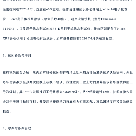
温度控制在22℃±1℃，湿度在45%左右。操作台使用的设备包括瑞士Witschi电子校表
仪、Leica高倍体视显微镜（放大倍数40倍）、超声波清洗机（型号Elmasonic
P180H），以及用于防水测试的MPS-D系列干式防水测试仪。接待区则配备了Niton
XRF分析仪用于检测表壳材质成分，所有设备都贴有2026年6月的校准标签。
2、技师资质与培训
接待我的前台介绍，店内所有维修技师都持有瑞士欧米茄总部颁发的技术认证证书，并且
每年需要参加至少两次的线上或线下培训。我注意到工位上方的屏幕显示着每位技师的工
号和级别，其中一位资深技师工号显示为“Master级”，从业经验超过12年。技师在操作前
会对手表进行拍照存档，并使用扭矩螺丝刀按标准力矩值装配，避免因过度拧紧导致螺纹
损伤。
3、零件与备件管理