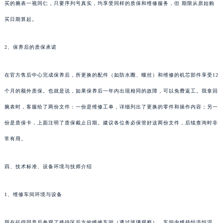
买的腕表一视同仁，只要序列号真实，均享受同样的质保和维修服务，但 期限从原始购
买日期算起。
2、保养后的质保承诺
在官方售后中心完成保养后，所更换的配件（如防水圈、螺丝）和维修的机芯部件享受12
个月的额外质保。也就是说，如果保养后一年内出现相同的故障，可以免费返工。我拿回
腕表时，客服给了两份文件：一份是维修工单，详细列出了更换的零件和操作内容；另一
份是质保卡，上面注明了质保截止日期。建议各位务必保管好这两份文件，后续查询时非
常有用。
四、技术标准、设备环境与技师介绍
1、维修车间环境与设备
我在征得同意后参观了接待区后方的维修车间（透过玻璃观察）。车间内维持恒温恒湿，