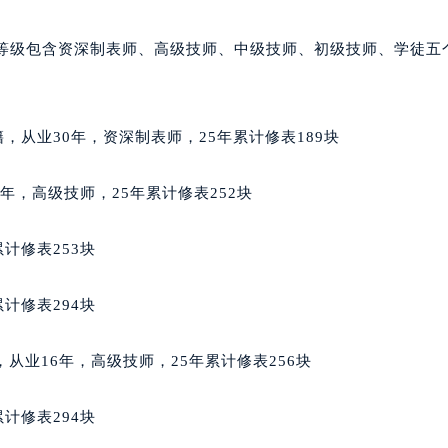
师等级包含资深制表师、高级技师、中级技师、初级技师、学徒五
牙籍，从业30年，资深制表师，25年累计修表189块
16年，高级技师，25年累计修表252块
计修表253块
计修表294块
籍，从业16年，高级技师，25年累计修表256块
计修表294块