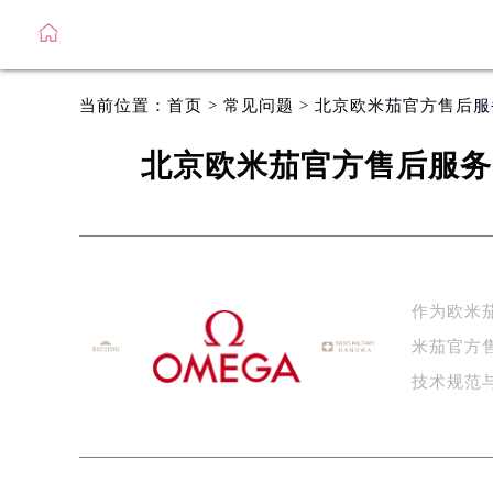
当前位置：
首页
>
常见问题
> 北京欧米茄官方售后服
北京欧米茄官方售后服务
作为欧米
米茄官方
技术规范