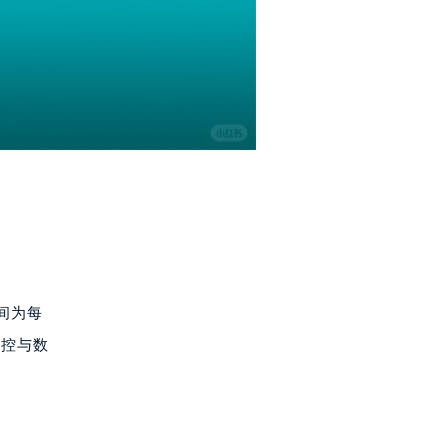
时间为每
监控与数