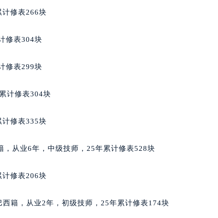
计修表266块
计修表304块
计修表299块
累计修表304块
计修表335块
班牙籍，从业6年，中级技师，25年累计修表528块
计修表206块
：女，巴西籍，从业2年，初级技师，25年累计修表174块