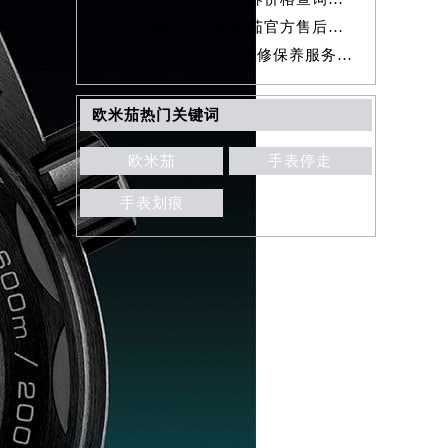
9、亲身探访北京欧米茄官方售后服务中心｜详细地址及服务电话（2026年7
10、北京欧米茄手表维修保养服务权威公示（2026年7月最新）
欧米茄热门关键词
欧米茄
手表停走
手表划痕