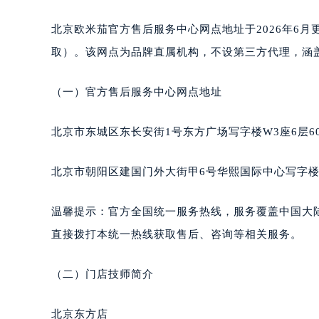
北京欧米茄官方售后服务中心网点地址于2026年6月
取）。该网点为品牌直属机构，不设第三方代理，涵
（一）官方售后服务中心网点地址
北京市东城区东长安街1号东方广场写字楼W3座6层6
北京市朝阳区建国门外大街甲6号华熙国际中心写字楼D
温馨提示：官方全国统一服务热线，服务覆盖中国大
直接拨打本统一热线获取售后、咨询等相关服务。
（二）门店技师简介
北京东方店