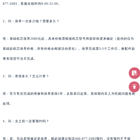
877-2083，客服在线时间8:00-22:00。
2、问：保养一次多少钱？需要多久？
答：基础机芯保养2080元起，具体价格需根据机芯型号和损坏程度来确定（提供的仅为
基础款机芯保养价格，所有价格会根据活动变化）。保养完成需3-5个工作日，换配件如
果有现货可当天完成。
3、问：质保多久？怎么计算？
答：官方售后完成的维修和保养质保2年，从取表日起算。质保期内非人为性能问题免费
处理。
4、问：去之前一定要预约吗？
答：是。无论是维修还是保养，都必须通过电话400-877-2083预约，没有预约不予接