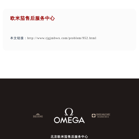
欧米茄售后服务中心
本文链接：
http://www.rjgjmbwx.com/problem/952.html
北京欧米茄售后服务中心