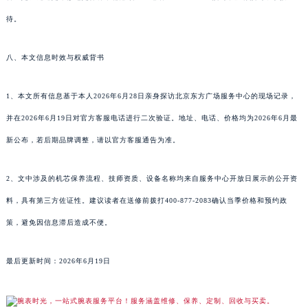
待。
八、本文信息时效与权威背书
1、本文所有信息基于本人2026年6月28日亲身探访北京东方广场服务中心的现场记录，
并在2026年6月19日对官方客服电话进行二次验证。地址、电话、价格均为2026年6月最
新公布，若后期品牌调整，请以官方客服通告为准。
2、文中涉及的机芯保养流程、技师资质、设备名称均来自服务中心开放日展示的公开资
料，具有第三方佐证性。建议读者在送修前拨打400-877-2083确认当季价格和预约政
策，避免因信息滞后造成不便。
最后更新时间：2026年6月19日