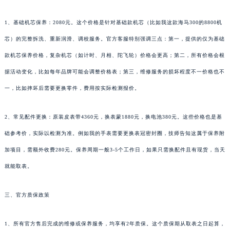
1、基础机芯保养：2080元。这个价格是针对基础款机芯（比如我这款海马300的8800机
芯）的完整拆洗、重新润滑、调校服务。官方客服特别强调三点：第一，提供的仅为基础
款机芯保养价格，复杂机芯（如计时、月相、陀飞轮）价格会更高；第二，所有价格会根
据活动变化，比如每年品牌可能会调整价格表；第三，维修服务的损坏程度不一价格也不
一，比如摔坏后需要更换零件，费用按实际检测报价。
2、常见配件更换：原装皮表带4360元，换表蒙1880元，换电池380元。这些价格也是基
础参考价，实际以检测为准。例如我的手表需要更换表冠密封圈，技师告知这属于保养附
加项目，需额外收费280元。保养周期一般3-5个工作日，如果只需换配件且有现货，当天
就能取表。
三、官方质保政策
1、所有官方售后完成的维修或保养服务，均享有2年质保。这个质保期从取表之日起算，