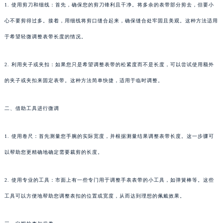
1. 使用剪刀和细线：首先，确保您的剪刀锋利且干净。将多余的表带部分剪去，但要小
心不要剪得过多。接着，用细线将剪口缝合起来，确保缝合处牢固且美观。这种方法适用
于希望轻微调整表带长度的情况。
2. 利用夹子或夹扣：如果您只是希望调整表带的松紧度而不是长度，可以尝试使用额外
的夹子或夹扣来固定表带。这种方法简单快捷，适用于临时调整。
二、借助工具进行微调
1. 使用卷尺：首先测量您手腕的实际宽度，并根据测量结果调整表带长度。这一步骤可
以帮助您更精确地确定需要裁剪的长度。
2. 使用专业的工具：市面上有一些专门用于调整手表表带的小工具，如弹簧棒等。这些
工具可以方便地帮助您调整表扣的位置或宽度，从而达到理想的佩戴效果。