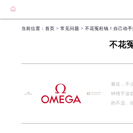
当前位置：
首页
>
常见问题
> 不花冤枉钱！自己动
不花
最近，不
钟情于这
的不适。