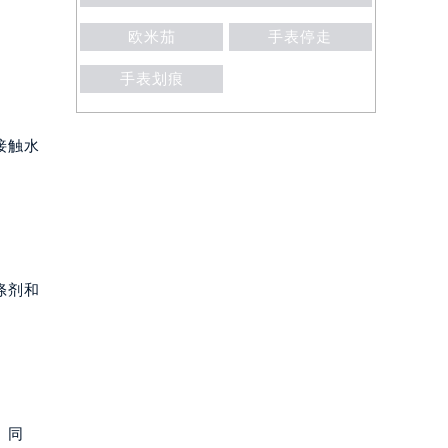
欧米茄
手表停走
手表划痕
接触水
涤剂和
。同