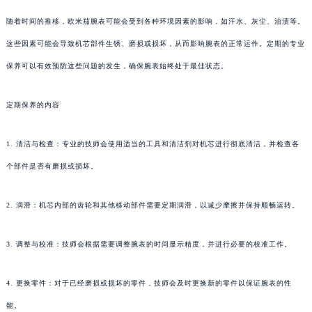
随着时间的推移，欧米茄腕表可能会受到各种环境因素的影响，如汗水、灰尘、油渍等。
这些因素可能会导致机芯部件生锈、磨损或损坏，从而影响腕表的正常运作。定期的专业
保养可以有效预防这些问题的发生，确保腕表始终处于最佳状态。
定期保养的内容
1. 清洁与检查：专业的技师会使用适当的工具和清洁剂对机芯进行彻底清洁，并检查各
个部件是否有磨损或损坏。
2. 润滑：机芯内部的齿轮和其他移动部件需要定期润滑，以减少摩擦并保持顺畅运转。
3. 调整与校准：技师会根据需要调整腕表的时间显示精度，并进行必要的校准工作。
4. 更换零件：对于已经磨损或损坏的零件，技师会及时更换新的零件以保证腕表的性
能。