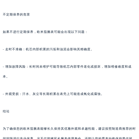
不定期保养的危害
如果不进行定期保养，欧米茄腕表可能会出现以下问题：
- 走时不准确：机芯内部积累的污垢和油泥会影响其精确度。
- 增加故障风险：长时间未维护可能导致机芯内部零件老化或损坏，增加维修难度和成
本。
- 外观受损：汗水、灰尘等长期积累在表壳上可能造成氧化或腐蚀。
结论
为了确保您的欧米茄腕表能够长久保持其优雅外观和卓越性能，建议按照制造商推荐的时
间间隔进行专业保养。这不仅能够延长腕表使用寿命，还能让您的爱表始终保持最佳状