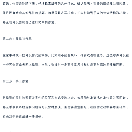
首先，你需要冷静下来，仔细检查脱落的具体情况。确认是表耳部分的连接处出现问题，
并且没有造成其他部件的损坏。如果只是表耳松动，并未影响到手表的整体结构和功能，
那么就可以尝试自己进行简单的修复。
第二步：寻找替代品
在家中寻找一些可以替代的零件。比如细小的金属环、弹簧或者螺丝等。这些零件可以在
一些五金店或者网上找到。当然，选择时一定要注意尺寸和材质要与原装零件相匹配。
第三步：手工修复
将找到的零件按照原装零件的位置和方式安装上去。如果能够准确地对准位置并紧固好，
那么手表表耳脱落的问题就可以暂时解决。但需要注意的是，在操作过程中要尽量轻柔，
避免对手表造成进一步损伤。