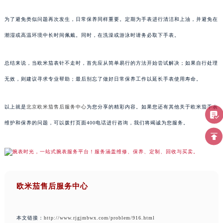
为了避免类似问题再次发生，日常保养同样重要。定期为手表进行清洁和上油，并避免在
潮湿或高温环境中长时间佩戴。同时，在洗澡或游泳时请务必取下手表。
总结来说，当欧米茄表针不走时，首先应从简单易行的方法开始尝试解决；如果自行处理
无效，则建议寻求专业帮助；最后别忘了做好日常保养工作以延长手表使用寿命。
以上就是
北京欧米茄售后服务中心
为您分享的精彩内容。如果您还有其他关于欧米茄手表
维护和保养的问题，可以拨打页面400电话进行咨询，我们将竭诚为您服务。
欧米茄售后服务中心
本文链接：
http://www.rjgjmbwx.com/problem/916.html