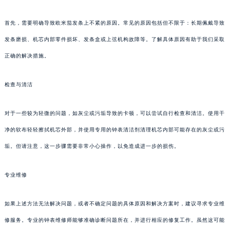
首先，需要明确导致欧米茄发条上不紧的原因。常见的原因包括但不限于：长期佩戴导致
发条磨损、机芯内部零件损坏、发条盒或上弦机构故障等。了解具体原因有助于我们采取
正确的解决措施。
检查与清洁
对于一些较为轻微的问题，如灰尘或污垢导致的卡顿，可以尝试自行检查和清洁。使用干
净的软布轻轻擦拭机芯外部，并使用专用的钟表清洁剂清理机芯内部可能存在的灰尘或污
垢。但请注意，这一步骤需要非常小心操作，以免造成进一步的损伤。
专业维修
如果上述方法无法解决问题，或者不确定问题的具体原因和解决方案时，建议寻求专业维
修服务。专业的钟表维修师能够准确诊断问题所在，并进行相应的修复工作。虽然这可能