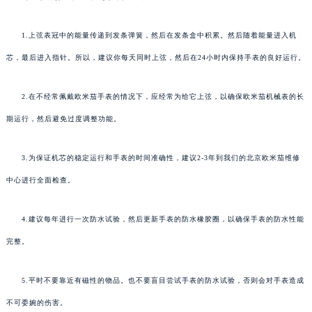
1.上弦表冠中的能量传递到发条弹簧，然后在发条盒中积累。然后随着能量进入机
芯，最后进入指针。所以，建议你每天同时上弦，然后在24小时内保持手表的良好运行。
2.在不经常佩戴欧米茄手表的情况下，应经常为给它上弦，以确保欧米茄机械表的长
期运行，然后避免过度调整功能。
3.为保证机芯的稳定运行和手表的时间准确性，建议2-3年到我们的北京欧米茄维修
中心进行全面检查。
4.建议每年进行一次防水试验，然后更新手表的防水橡胶圈，以确保手表的防水性能
完整。
5.平时不要靠近有磁性的物品。也不要盲目尝试手表的防水试验，否则会对手表造成
不可委婉的伤害。