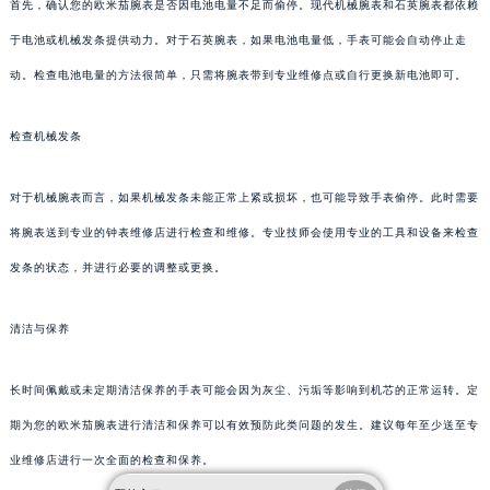
首先，确认您的欧米茄腕表是否因电池电量不足而偷停。现代机械腕表和石英腕表都依赖
于电池或机械发条提供动力。对于石英腕表，如果电池电量低，手表可能会自动停止走
动。检查电池电量的方法很简单，只需将腕表带到专业维修点或自行更换新电池即可。
检查机械发条
对于机械腕表而言，如果机械发条未能正常上紧或损坏，也可能导致手表偷停。此时需要
将腕表送到专业的钟表维修店进行检查和维修。专业技师会使用专业的工具和设备来检查
发条的状态，并进行必要的调整或更换。
清洁与保养
长时间佩戴或未定期清洁保养的手表可能会因为灰尘、污垢等影响到机芯的正常运转。定
期为您的欧米茄腕表进行清洁和保养可以有效预防此类问题的发生。建议每年至少送至专
业维修店进行一次全面的检查和保养。