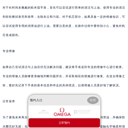
对于长时间未佩戴的欧米茄手表，首先可以尝试进行简单的清洁与上油。使用专业的清洁
剂轻轻擦拭表壳和表带，去除灰尘和污垢。对于机芯部分，如果具备一定的维修知识，可
以尝试使用专用的润滑油进行上油。需要注意的是，在操作过程中要特别小心，避免对机
芯造成损伤。
专业维修
如果自己尝试清洁与上油后仍无法解决问题，建议将手表送到专业的维修中心进行检查。
专业的维修人员能够更准确地判断问题所在，并采取相应的措施进行修复。在送去维修之
前，最好先记录下手表的基本信息和停走的具体情况，以便维修人员更好地了解状况。
预约入口
关闭
日常保养
为了避免未来再次出现类似问题，日常保养同样重要。定期为手表更换润滑油，并确保防
立即预约
水圈完好无损；在不佩戴时尽量将手表存放在干燥、阴凉的地方；避免接触化学物质和强