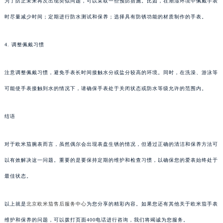
为了防止未来再次出现类似问题，可以采取一些预防措施。比如，在潮湿环境中佩戴手表
时尽量减少时间；定期进行防水测试和保养；选择具有防锈功能的材质制作的手表。
4. 调整佩戴习惯
注意调整佩戴习惯，避免手表长时间接触水分或盐分较高的环境。同时，在洗澡、游泳等
可能使手表接触到水的情况下，请确保手表处于关闭状态或防水等级允许的范围内。
结语
对于欧米茄腕表而言，虽然偶尔会出现表盘生锈的情况，但通过正确的清洁和保养方法可
以有效解决这一问题。重要的是要保持定期的维护和检查习惯，以确保您的爱表始终处于
最佳状态。
以上就是
北京欧米茄售后服务中心
为您分享的精彩内容。如果您还有其他关于欧米茄手表
维护和保养的问题，可以拨打页面400电话进行咨询，我们将竭诚为您服务。