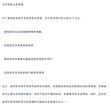
日常保养注意事项
为了避免欧米茄手表表壳再次受损，在日常使用中应注意以下几点：
- 避免剧烈运动或接触硬物时佩戴。
- 定期清洁手表表面和表带。
- 避免长时间暴露在极端温度和湿度环境中。
- 定期送至专业机构进行检查和保养。
总之，面对欧米茄手表表壳损坏的问题时，应根据实际情况采取相应的处理措施。轻微损
伤可以通过自我维护解决；而对于较为严重的情况，则需要寻求专业帮助。同时，在日常
使用中加强保护意识也是预防问题发生的有效方法之一。