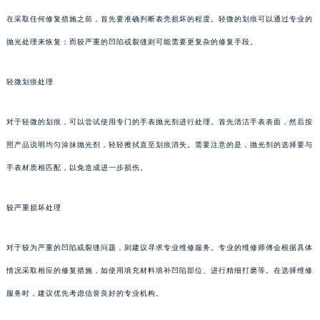
在采取任何修复措施之前，首先要准确判断表壳损坏的程度。轻微的划痕可以通过专业的
抛光处理来恢复；而较严重的凹陷或裂缝则可能需要更复杂的修复手段。
轻微划痕处理
对于轻微的划痕，可以尝试使用专门的手表抛光剂进行处理。首先清洁手表表面，然后按
照产品说明均匀涂抹抛光剂，轻轻擦拭直至划痕消失。需要注意的是，抛光剂的选择要与
手表材质相匹配，以免造成进一步损伤。
较严重损坏处理
对于较为严重的凹陷或裂缝问题，则建议寻求专业维修服务。专业的维修师傅会根据具体
情况采取相应的修复措施，如使用填充材料填补凹陷部位、进行精细打磨等。在选择维修
服务时，建议优先考虑信誉良好的专业机构。