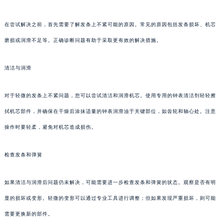
在尝试解决之前，首先需要了解发条上不紧可能的原因。常见的原因包括发条损坏、机芯
磨损或润滑不足等。正确诊断问题有助于采取更有效的解决措施。
清洁与润滑
对于轻微的发条上不紧问题，您可以尝试清洁和润滑机芯。使用专用的钟表清洁剂轻轻擦
拭机芯部件，并确保在干燥后涂抹适量的钟表润滑油于关键部位，如齿轮和轴心处。注意
操作时要轻柔，避免对机芯造成损伤。
检查发条和弹簧
如果清洁与润滑后问题仍未解决，可能需要进一步检查发条和弹簧的状态。观察是否有明
显的损坏或变形。轻微的变形可以通过专业工具进行调整；但如果发现严重损坏，则可能
需要更换新的部件。