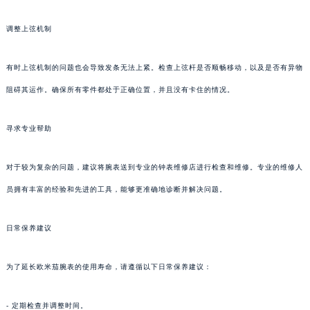
调整上弦机制
有时上弦机制的问题也会导致发条无法上紧。检查上弦杆是否顺畅移动，以及是否有异物
阻碍其运作。确保所有零件都处于正确位置，并且没有卡住的情况。
寻求专业帮助
对于较为复杂的问题，建议将腕表送到专业的钟表维修店进行检查和维修。专业的维修人
员拥有丰富的经验和先进的工具，能够更准确地诊断并解决问题。
日常保养建议
为了延长欧米茄腕表的使用寿命，请遵循以下日常保养建议：
- 定期检查并调整时间。