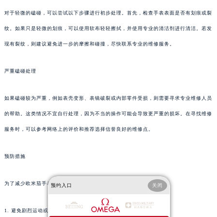
对于轻微的磕碰，可以尝试以下步骤进行初步处理。首先，检查手表表面是否有划痕或裂
纹。如果只是轻微的划痕，可以使用软布轻轻擦拭，并使用专业的清洁剂进行清洁。若发
现有裂纹，则建议避免进一步的摩擦和碰撞，尽快联系专业的维修服务。
严重磕碰处理
如果磕碰较为严重，例如表壳变形、表镜破裂或内部零件受损，则需要寻求专业维修人员
的帮助。这类情况不宜自行处理，因为不当的操作可能会导致更严重的损坏。在寻找维修
服务时，可以参考网络上的评价和推荐选择信誉良好的维修点。
预防措施
为了减少欧米茄手表磕碰的可能性，日常佩戴时应注意以下几点：
预约入口
关闭
1. 避免剧烈运动或高风险活动时佩戴手表。