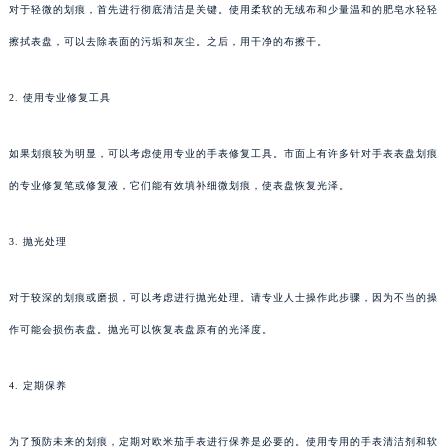
对于轻微的划痕，首先进行彻底清洁是关键。使用柔软的无绒布和少量温和的肥皂水轻轻
擦拭表盘，可以去除表面的污垢和灰尘。之后，用干净的布擦干。
2. 使用专业修复工具
如果划痕较为明显，可以考虑使用专业的手表修复工具。市面上有许多针对手表表盘划痕
的专业修复笔或修复液，它们能有效填补细微划痕，使表盘恢复光泽。
3. 抛光处理
对于较深的划痕或磨损，可以考虑进行抛光处理。请专业人士操作此步骤，因为不当的操
作可能会损伤表盘。抛光可以恢复表盘原有的光泽度。
4. 定期保养
为了预防未来的划痕，定期对欧米茄手表进行保养是必要的。使用专用的手表清洁剂和软