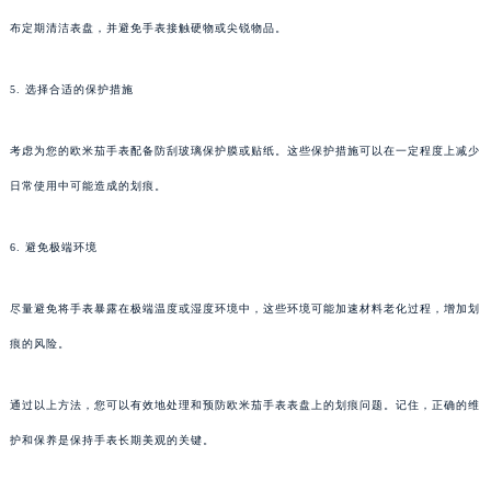
布定期清洁表盘，并避免手表接触硬物或尖锐物品。
5. 选择合适的保护措施
考虑为您的欧米茄手表配备防刮玻璃保护膜或贴纸。这些保护措施可以在一定程度上减少
日常使用中可能造成的划痕。
6. 避免极端环境
尽量避免将手表暴露在极端温度或湿度环境中，这些环境可能加速材料老化过程，增加划
痕的风险。
通过以上方法，您可以有效地处理和预防欧米茄手表表盘上的划痕问题。记住，正确的维
护和保养是保持手表长期美观的关键。