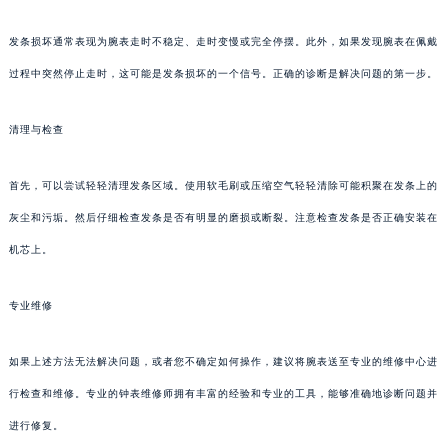
发条损坏通常表现为腕表走时不稳定、走时变慢或完全停摆。此外，如果发现腕表在佩戴
过程中突然停止走时，这可能是发条损坏的一个信号。正确的诊断是解决问题的第一步。
清理与检查
首先，可以尝试轻轻清理发条区域。使用软毛刷或压缩空气轻轻清除可能积聚在发条上的
灰尘和污垢。然后仔细检查发条是否有明显的磨损或断裂。注意检查发条是否正确安装在
机芯上。
专业维修
如果上述方法无法解决问题，或者您不确定如何操作，建议将腕表送至专业的维修中心进
行检查和维修。专业的钟表维修师拥有丰富的经验和专业的工具，能够准确地诊断问题并
进行修复。