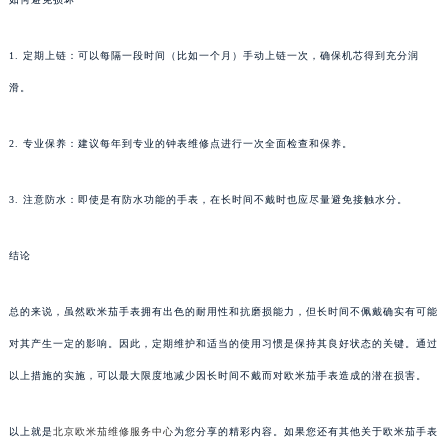
1. 定期上链：可以每隔一段时间（比如一个月）手动上链一次，确保机芯得到充分润
滑。
2. 专业保养：建议每年到专业的钟表维修点进行一次全面检查和保养。
3. 注意防水：即使是有防水功能的手表，在长时间不戴时也应尽量避免接触水分。
结论
总的来说，虽然欧米茄手表拥有出色的耐用性和抗磨损能力，但长时间不佩戴确实有可能
对其产生一定的影响。因此，定期维护和适当的使用习惯是保持其良好状态的关键。通过
以上措施的实施，可以最大限度地减少因长时间不戴而对欧米茄手表造成的潜在损害。
以上就是
北京欧米茄维修服务中心
为您分享的精彩内容。如果您还有其他关于欧米茄手表