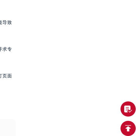
能导致
寻求专
打页面