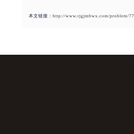
本文链接：
http://www.rjgjmbwx.com/problem/77