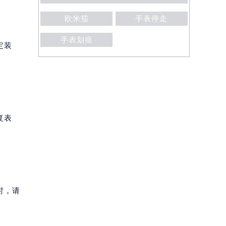
欧米茄
手表停走
手表划痕
定装
复表
时，请