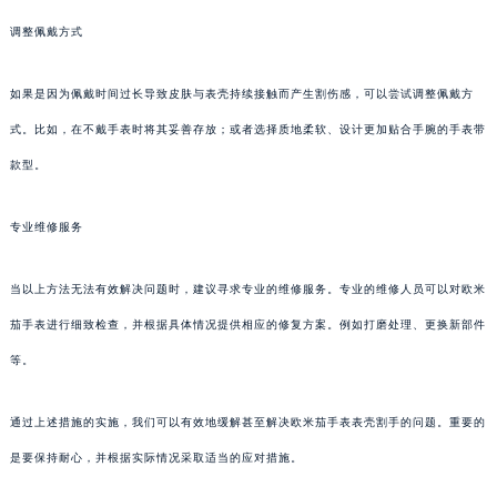
调整佩戴方式
如果是因为佩戴时间过长导致皮肤与表壳持续接触而产生割伤感，可以尝试调整佩戴方
式。比如，在不戴手表时将其妥善存放；或者选择质地柔软、设计更加贴合手腕的手表带
款型。
专业维修服务
当以上方法无法有效解决问题时，建议寻求专业的维修服务。专业的维修人员可以对欧米
茄手表进行细致检查，并根据具体情况提供相应的修复方案。例如打磨处理、更换新部件
等。
通过上述措施的实施，我们可以有效地缓解甚至解决欧米茄手表表壳割手的问题。重要的
是要保持耐心，并根据实际情况采取适当的应对措施。