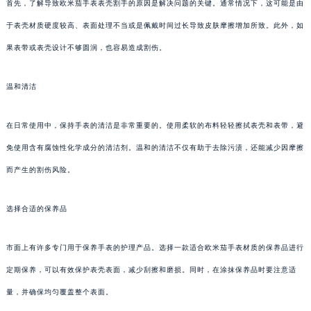
首先，了解导致欧米茄手表表壳割手的原因是解决问题的关键。通常情况下，这可能是由
于表壳材质硬度较高、表面处理不当或是佩戴时间过长导致皮肤摩擦增加所致。此外，如
果表带或表壳设计不够圆润，也容易造成割伤。
温和清洁
在日常使用中，保持手表的清洁是非常重要的。使用柔软的布料轻轻擦拭表壳和表带，避
免使用含有腐蚀性化学成分的清洁剂。温和的清洁不仅有助于去除污渍，还能减少因摩擦
而产生的割伤风险。
选择合适的保养品
市面上有许多专门用于保养手表的护理产品。选择一款适合欧米茄手表材质的保养品进行
定期保养，可以有效保护表壳表面，减少刮擦和磨损。同时，在涂抹保养品时要注意适
量，并确保均匀覆盖整个表面。