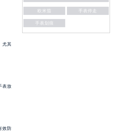
欧米茄
手表停走
手表划痕
。尤其
手表放
有效防