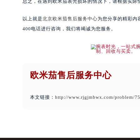
总之，在遇到欧米茄表壳损坏的情况下，请根据实际
以上就是
北京欧米茄售后服务中心
为您分享的精彩内
400电话进行咨询，我们将竭诚为您服务。
欧米茄售后服务中心
本文链接：
http://www.rjgjmbwx.com/problem/75