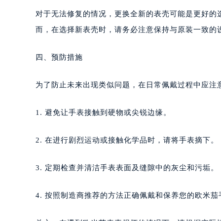
对于无法修复的情况，更换全新的表壳可能是更好的
而，在选择新表壳时，请务必注意保持与原装一致的
四、预防措施
为了防止未来出现类似问题，在日常佩戴过程中应注
1. 避免让手表接触到硬物或尖锐边缘。
2. 在进行剧烈运动或接触化学品时，请将手表摘下。
3. 定期检查并清洁手表表面及缝隙中的灰尘和污垢。
4. 按照制造商推荐的方法正确佩戴和保养您的欧米茄