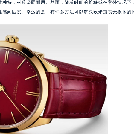
计独特，材质坚固耐用。然而，随着时间的推移或在意外情况下
往感到困扰。幸运的是，有许多方法可以解决欧米茄表壳损坏的