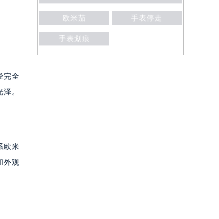
欧米茄
手表停走
手表划痕
经完全
光泽。
系欧米
和外观