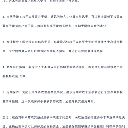
境。进水可能导致内部机芯受损，影响手表的正常运作。
2. 自然干燥：将手表放置在干燥、通风的地方，让其自然风干。可以将表蒙朝下放置在
装有干燥剂的小盒子里，如硅胶包或干燥的茶叶包，有助于吸收多余的水分。
3. 专业检查：即使经过自然风干后，也建议尽快将手表送至专业的维修服务中心进行检
查。专业的维修人员可以检查防水圈是否损坏，并进行必要的修理或更换。
4. 避免自行拆解：非专业人士不建议自行拆解手表尝试修复，因为这可能会导致更严重
的损坏或使 失效。
5. 定期保养：为防止未来再次发生类似情况，建议定期对欧米茄手表进行专业保养和检
查防水性能。这不仅能保持手表的良好状态，还能延长其使用寿命。
总之，在面对欧米茄或其他品牌的手表进水问题时，采取适当的措施并寻求专业帮助是关
键。正确处理不仅可以保护您的财物安全，还能确保您能够继续享受精准计时带来的便利