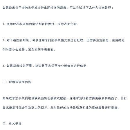
如果欧米茄手表的表壳或表带出现轻微的刮痕，可以尝试以下几种方法来处理：
1. 使用软布和温和的清洁剂轻轻擦拭，去除表面污垢。
2. 对于顽固的划痕，可以使用专门的手表抛光剂进行处理。但需要注意的是，使用抛光
剂时要小心操作，避免损伤手表表面。
3. 如果划痕较为严重，建议将手表送至专业维修点进行修复。
二、玻璃或镜面损伤
如果欧米茄手表的玻璃或镜面出现裂纹或破损，这通常意味着需要更换新的镜面了。自行
尝试修复可能会导致更大的损坏。此时最好的办法是联系专业的维修服务进行更换。
三、机芯受损