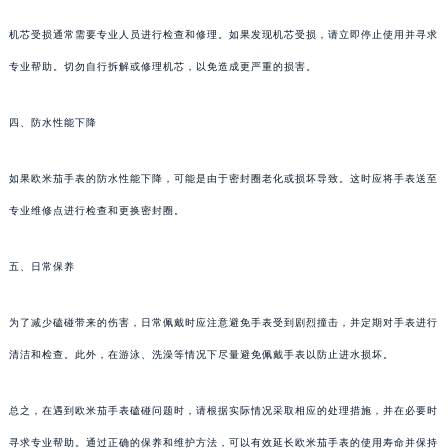
机芯受损通常需要专业人员进行检查和修理。如果发现机芯受损，请立即停止使用并寻求
专业帮助。切勿自行拆解或修理机芯，以免造成更严重的损害。
四、防水性能下降
如果欧米茄手表的防水性能下降，可能是由于密封圈老化或损坏导致。这时应将手表送至
专业维修点进行检查和更换密封圈。
五、日常保养
为了减少磕碰带来的伤害，日常佩戴时应注意避免手表受到剧烈撞击，并定期对手表进行
清洁和检查。此外，在游泳、洗澡等情况下尽量避免佩戴手表以防止进水损坏。
总之，在遇到欧米茄手表磕碰问题时，请根据实际情况采取相应的处理措施，并在必要时
寻求专业帮助。通过正确的保养和维护方法，可以有效延长欧米茄手表的使用寿命并保持