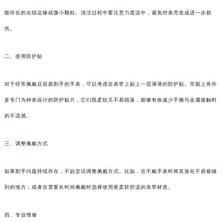
能存在的尖锐边缘或微小颗粒。清洁过程中要注意力度适中，避免对表壳造成进一步损
伤。
二、使用防护贴
对于经常佩戴且容易割手的手表，可以考虑在表带上贴上一层薄薄的防护贴。市面上有许
多专门为钟表设计的防护贴片，它们既柔软又不易脱落，能够有效减少手腕与金属接触时
的不适感。
三、调整佩戴方式
如果割手问题持续存在，不妨尝试调整佩戴方式。比如，在不戴手表时将其放在不易被碰
到的地方；或者在需要长时间佩戴时选择使用更柔软舒适的表带材质。
四、专业维修