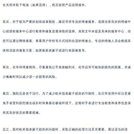
全关闭并取下电池（如果适用），然后按照产品说明操作。
其次，对于较为严重的划痕或者裂纹，建议寻求专业的维修服务。选择信誉良好的维修中
心或授权服务中心进行检查和修复是最保险的选择。虽然文中未提及具体的服务中心，但
您可以通过网络搜索、查看用户评价等方式找到合适的维修点。专业的维修人员会根据具
体情况提供修复方案，如更换新表蒙子或进行表面修复等。
再次，在等待维修期间，尽量避免让手表接触到水、化学品等可能加剧损伤的因素，并减
少佩戴时间以减少进一步损害的风险。
最后，预防总是优于治疗。为了减少欧米茄表蒙子损坏的可能性，在日常使用中应注意避
免手表受到剧烈撞击或长时间暴露在极端环境下。定期对手表进行专业检查和保养也是保
持其良好状态的重要措施。
总之，面对欧米茄表蒙子损坏的问题时，采取正确的处理方法至关重要。通过适当的清