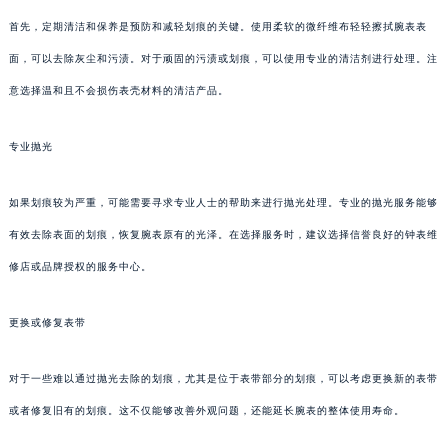
首先，定期清洁和保养是预防和减轻划痕的关键。使用柔软的微纤维布轻轻擦拭腕表表
面，可以去除灰尘和污渍。对于顽固的污渍或划痕，可以使用专业的清洁剂进行处理。注
意选择温和且不会损伤表壳材料的清洁产品。
专业抛光
如果划痕较为严重，可能需要寻求专业人士的帮助来进行抛光处理。专业的抛光服务能够
有效去除表面的划痕，恢复腕表原有的光泽。在选择服务时，建议选择信誉良好的钟表维
修店或品牌授权的服务中心。
更换或修复表带
对于一些难以通过抛光去除的划痕，尤其是位于表带部分的划痕，可以考虑更换新的表带
或者修复旧有的划痕。这不仅能够改善外观问题，还能延长腕表的整体使用寿命。