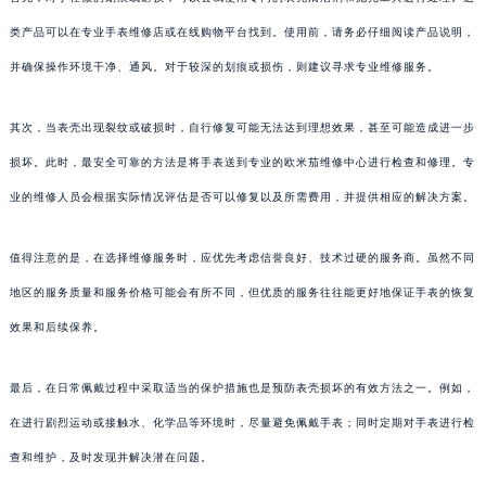
类产品可以在专业手表维修店或在线购物平台找到。使用前，请务必仔细阅读产品说明，
并确保操作环境干净、通风。对于较深的划痕或损伤，则建议寻求专业维修服务。
其次，当表壳出现裂纹或破损时，自行修复可能无法达到理想效果，甚至可能造成进一步
损坏。此时，最安全可靠的方法是将手表送到专业的欧米茄维修中心进行检查和修理。专
业的维修人员会根据实际情况评估是否可以修复以及所需费用，并提供相应的解决方案。
值得注意的是，在选择维修服务时，应优先考虑信誉良好、技术过硬的服务商。虽然不同
地区的服务质量和服务价格可能会有所不同，但优质的服务往往能更好地保证手表的恢复
效果和后续保养。
最后，在日常佩戴过程中采取适当的保护措施也是预防表壳损坏的有效方法之一。例如，
在进行剧烈运动或接触水、化学品等环境时，尽量避免佩戴手表；同时定期对手表进行检
查和维护，及时发现并解决潜在问题。