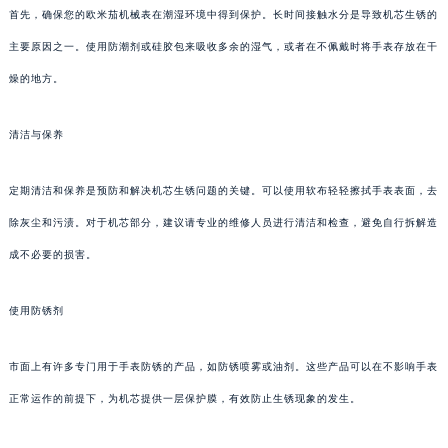
首先，确保您的欧米茄机械表在潮湿环境中得到保护。长时间接触水分是导致机芯生锈的
主要原因之一。使用防潮剂或硅胶包来吸收多余的湿气，或者在不佩戴时将手表存放在干
燥的地方。
清洁与保养
定期清洁和保养是预防和解决机芯生锈问题的关键。可以使用软布轻轻擦拭手表表面，去
除灰尘和污渍。对于机芯部分，建议请专业的维修人员进行清洁和检查，避免自行拆解造
成不必要的损害。
使用防锈剂
市面上有许多专门用于手表防锈的产品，如防锈喷雾或油剂。这些产品可以在不影响手表
正常运作的前提下，为机芯提供一层保护膜，有效防止生锈现象的发生。