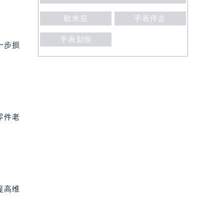
欧米茄
手表停走
手表划痕
一步损
零件老
提高维