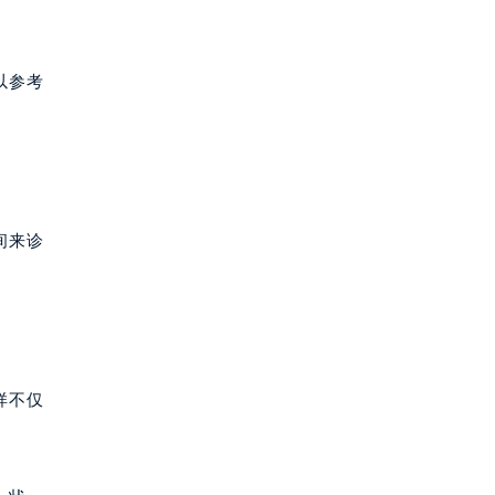
以参考
间来诊
样不仅