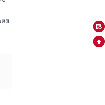
一状
打页面