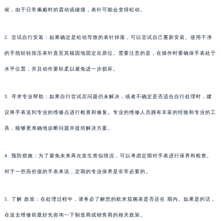
候，由于日常佩戴时的震动或碰撞，表针可能会变得松动。
2. 尝试自行安装：如果确定是松动导致的表针掉落，可以尝试自己重新安装。使用干净
的手指轻轻按压表针直至其稳固地固定在原位。需要注意的是，在操作时要确保手表处于
水平位置，并且动作要轻柔以避免进一步损坏。
3. 寻求专业帮助：如果自行尝试后问题仍未解决，或者不确定是否适合自行处理时，建
议将手表送到专业的维修点进行检查和修复。专业的维修人员拥有丰富的经验和专业的工
具，能够更准确地诊断问题并提供解决方案。
4. 预防措施：为了避免未来再次发生类似情况，可以考虑定期对手表进行保养和检查。
对于一些高价值的手表来说，定期的专业保养是非常必要的。
5. 了解 政策：在处理过程中，请务必了解您的欧米茄腕表是否还在 期内。如果是的话，
在送去维修前最好先咨询一下制造商或销售商的相关政策。