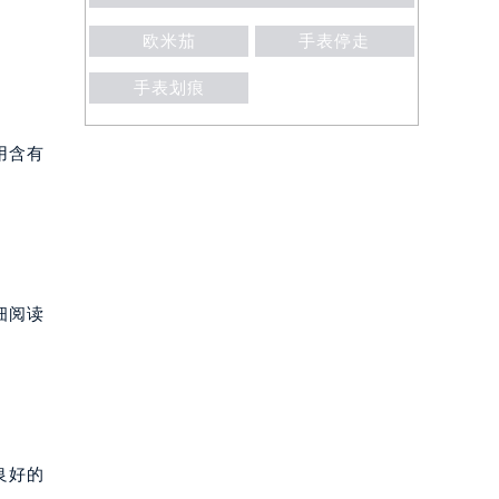
欧米茄
手表停走
手表划痕
用含有
细阅读
良好的