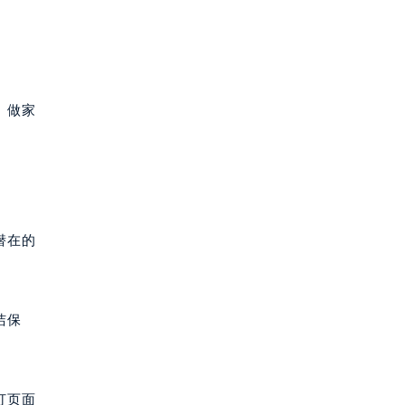
、做家
潜在的
洁保
打页面