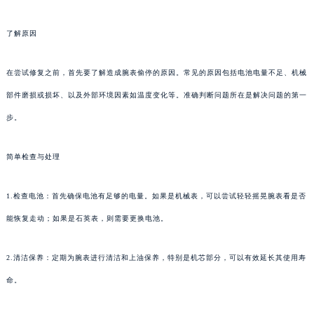
了解原因
在尝试修复之前，首先要了解造成腕表偷停的原因。常见的原因包括电池电量不足、机械
部件磨损或损坏、以及外部环境因素如温度变化等。准确判断问题所在是解决问题的第一
步。
简单检查与处理
1.检查电池：首先确保电池有足够的电量。如果是机械表，可以尝试轻轻摇晃腕表看是否
能恢复走动；如果是石英表，则需要更换电池。
2.清洁保养：定期为腕表进行清洁和上油保养，特别是机芯部分，可以有效延长其使用寿
命。