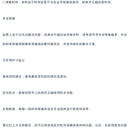
3.调整时间：有时由于时间设置不当也会导致腕表偷停，检查并正确设置时间。
专业维修
如果上述方法无法解决问题，或者你不确定如何操作时，请考虑寻求专业维修服务。专业
的钟表维修师能够更准确地诊断问题所在，并提供相应的解决方案。
日常维护小贴士
避免强烈撞击：避免腕表受到剧烈撞击或震动。
适当防水：根据说明书上的指导正确使用防水功能。
定期检查：每隔一段时间将腕表送至专业机构进行检查和保养。
通过以上方法和建议，你可以有效地应对欧米茄腕表偷停的问题。记住，在处理复杂问题