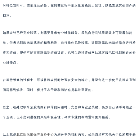
时钟位置即可。需要注意的是，在调整过程中要尽量避免用力过猛，以免造成其他部件的
损坏。
如果表针已经完全脱落，则需要寻求专业维修服务。虽然自行尝试重新装上可能看似简
单，但考虑到欧米茄腕表的精密构造，自行操作风险较高。建议联系欧米茄维修点进行检
查和维修。即使不能直接联系到维修渠道，也可以通过维修网站或客服电话找到附近的专
业维修点。
在等待维修的过程中，可以将腕表暂时放置在安全的地方，并避免进一步使用该腕表直到
问题得到解决。同时，保持手表干燥和清洁也是非常重要的。
总之，在处理欧米茄腕表白针掉落的问题时，安全和专业是关键。虽然自己动手可能是一
个选项，但考虑到潜在的风险和复杂性，寻求专业的帮助通常更为稳妥。
以上就是
北京欧米茄保养服务中心
为您分享的精彩内容。如果您还有其他关于欧米茄手表