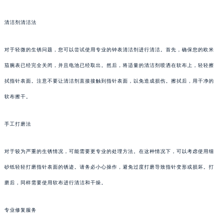
清洁剂清洁法
对于轻微的生锈问题，您可以尝试使用专业的钟表清洁剂进行清洁。首先，确保您的欧米
茄腕表已经完全关闭，并且电池已经取出。然后，将适量的清洁剂喷洒在软布上，轻轻擦
拭指针表面。注意不要让清洁剂直接接触到指针表面，以免造成损伤。擦拭后，用干净的
软布擦干。
手工打磨法
对于较为严重的生锈情况，可能需要更专业的处理方法。在这种情况下，可以考虑使用细
砂纸轻轻打磨指针表面的锈迹。请务必小心操作，避免过度打磨导致指针变形或损坏。打
磨后，同样需要使用软布进行清洁和干燥。
专业修复服务