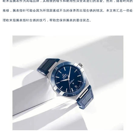
欧米茄腕表作为高端品牌，其精致的细节和耐用性深受表迷们的喜爱。然而，随着时间的
推移，腕表指针可能会因为环境因素或不当的保养而出现生锈的情况。本文将汇总一些处
理欧米茄腕表指针生锈的技巧，帮助您保持腕表的最佳状态。