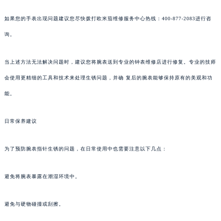
如果您的手表出现问题建议您尽快拨打欧米茄维修服务中心热线：400-877-2083进行咨
询。
当上述方法无法解决问题时，建议您将腕表送到专业的钟表维修店进行修复。专业的技师
会使用更精细的工具和技术来处理生锈问题，并确 复后的腕表能够保持原有的美观和功
能。
日常保养建议
为了预防腕表指针生锈的问题，在日常使用中也需要注意以下几点：
避免将腕表暴露在潮湿环境中。
避免与硬物碰撞或刮擦。