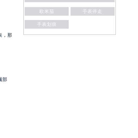
欧米茄
手表停走
手表划痕
表，那
械部