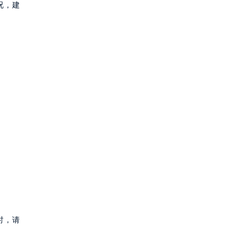
况，建
时，请